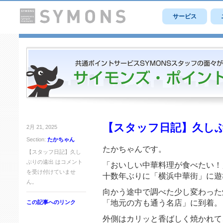
サービス
【スタッフ日記】久し
2月 21, 2025
Section:
たかちゃん
たかちゃんです。
【スタッフ日記】久し
ぶりの遠出 は
コメント
「おいしい中華料理が食べたい！
を受け付けていませ
十数年ぶりに「横浜中華街」に遊
ん。
向かう途中で調べた少し変わった
「地元の方も通う名店」に到着。
この記事へのリンク
外側はカリッと香ばしく焼かれて