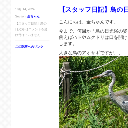
【スタッフ日記】鳥の
10月 14, 2024
Section:
金ちゃん
こんにちは。金ちゃんです。
【スタッフ日記】鳥の
日光浴 は
コメントを受
今まで、何回か「鳥の日光浴の姿
け付けていません。
例えばハトやムクドリは口を開け
します。
この記事へのリンク
大きな鳥のアオサギですが、、