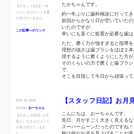
たかちゃんです。
【スタッフ日記】一年
ぶりに は
コメントを受
約一年ぶりに歯科検診に行ってき
け付けていません。
前回からかなり日が空いていたの
いたのですが、
この記事へのリンク
幸いにも直ぐに処置が必要な歯は
ただ、磨く力が強すぎると指導を
理想の強さは歯ブラシをほぼ２本
揺するように磨くようにした方が
そのくらいの力で磨くと歯ブラシ
で、
そこを目指して今日から頑張って
【スタッフ日記】お月
10月 16, 2024
Section:
おーちゃん
こんにちは、おーちゃんです。
【スタッフ日記】お月
先日、月がすごく大きく見えるな
見といえば は
コメント
スーパームーンだったのですね！
を受け付けていませ
秋は何だか月を見上げることが多
ん。