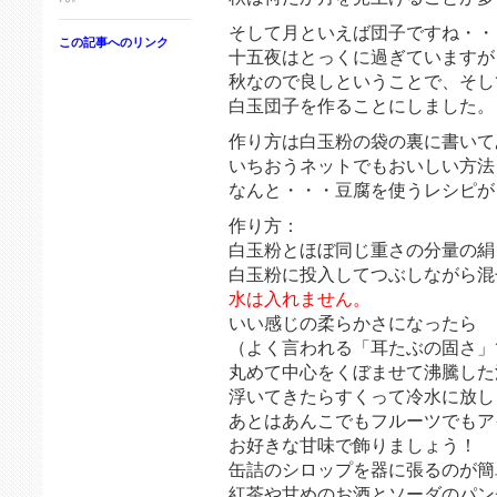
そして月といえば団子ですね・・
この記事へのリンク
十五夜はとっくに過ぎていますが
秋なので良しということで、そし
白玉団子を作ることにしました。
作り方は白玉粉の袋の裏に書いて
いちおうネットでもおいしい方法
なんと・・・豆腐を使うレシピが
作り方：
白玉粉とほぼ同じ重さの分量の絹
白玉粉に投入してつぶしながら混
水は入れません。
いい感じの柔らかさになったら
（よく言われる「耳たぶの固さ」
丸めて中心をくぼませて沸騰した
浮いてきたらすくって冷水に放し
あとはあんこでもフルーツでもア
お好きな甘味で飾りましょう！
缶詰のシロップを器に張るのが簡
紅茶や甘めのお酒とソーダのパン