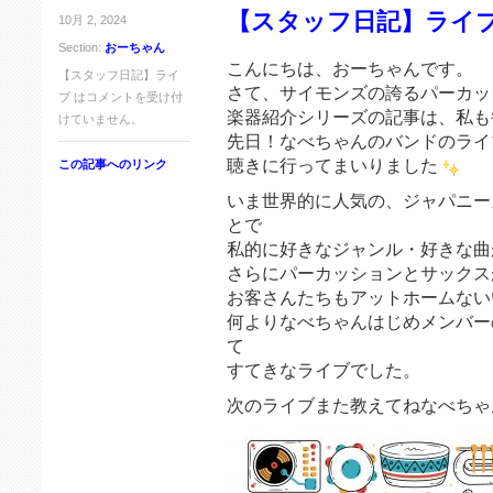
【スタッフ日記】ライ
10月 2, 2024
Section:
おーちゃん
こんにちは、おーちゃんです。
【スタッフ日記】ライ
さて、サイモンズの誇るパーカッ
ブ は
コメントを受け付
楽器紹介シリーズの記事は、私も
けていません。
先日！なべちゃんのバンドのライ
聴きに行ってまいりました
この記事へのリンク
いま世界的に人気の、ジャパニー
とで
私的に好きなジャンル・好きな曲
さらにパーカッションとサックス
お客さんたちもアットホームない
何よりなべちゃんはじめメンバー
て
すてきなライブでした。
次のライブまた教えてねなべちゃ