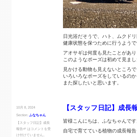
日光浴だそうで、ハト、ムクドリ
健康状態を保つために行うようで
アオサギは何度も見たことがあり
このようなポーズは初めて見まし
見かける動物も見えないところで
いろいろなポーズをしているのか
また探したいと思います。
【スタッフ日記】成長報
10月 8, 2024
Section:
ふなちゃん
皆様こんにちは、ふなちゃんです
【スタッフ日記】成長
報告🌱 は
コメントを受
自宅で育てている植物の成長報告
け付けていません。