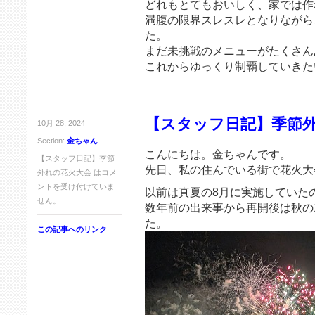
どれもとてもおいしく、家では作
満腹の限界スレスレとなりながら
た。
まだ未挑戦のメニューがたくさん
これからゆっくり制覇していきた
【スタッフ日記】季節
10月 28, 2024
Section:
金ちゃん
こんにちは。金ちゃんです。
【スタッフ日記】季節
先日、私の住んでいる街で花火大
外れの花火大会 は
コメ
ントを受け付けていま
以前は真夏の8月に実施していた
せん。
数年前の出来事から再開後は秋の
た。
この記事へのリンク