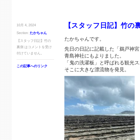
【スタッフ日記】竹の
10月 4, 2024
Section:
たかちゃん
たかちゃんです。
【スタッフ日記】竹の
裏側 は
コメントを受け
先日の日記に記載した「鵜戸神宮
付けていません。
青島神社にもよりました。
「鬼の洗濯板」と呼ばれる観光ス
この記事へのリンク
そこに大きな漂流物を発見。