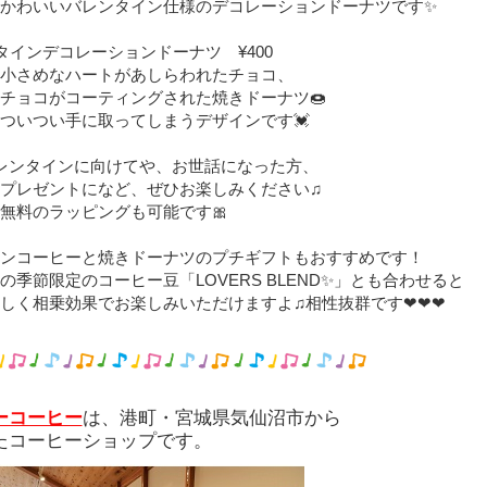
かわいいバレンタイン仕様のデコレーションドーナツです✨
タインデコレーションドーナツ ¥400
小さめなハートがあしらわれたチョコ、
チョコがコーティングされた焼きドーナツ🍩
ついつい手に取ってしまうデザインです💓
レンタインに向けてや、お世話になった方、
プレゼントになど、ぜひお楽しみください♫
無料のラッピングも可能です🎀
ンコーヒーと焼きドーナツのプチギフトもおすすめです！
の季節限定のコーヒー豆「LOVERS BLEND✨」とも合わせると
しく相乗効果でお楽しみいただけますよ♫相性抜群です❤❤❤⁡
ーコーヒー
は、港町・宮城県気仙沼市から
たコーヒーショップです。