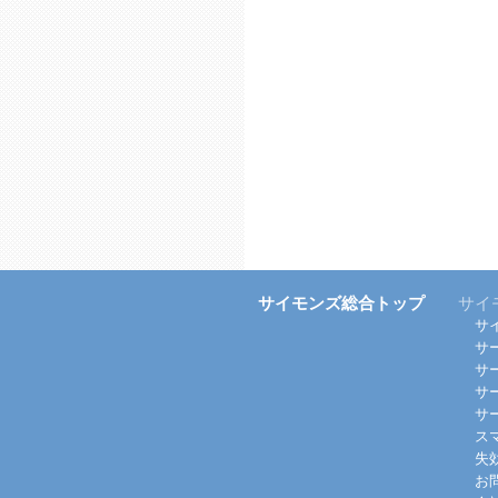
サイモンズ総合トップ
サイ
サ
サ
サ
サ
サ
ス
失
お