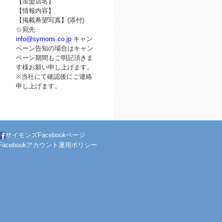
【加盟店名】
【情報内容】
【掲載希望写真】(添付)
☆宛先
info@symons.co.jp
キャン
ペーン告知の場合はキャン
ペーン期間もご明記頂きま
す様お願い申し上げます。
※当社にて確認後にご連絡
申し上げます。
サイモンズFacebookページ
Facebookアカウント運用ポリシー