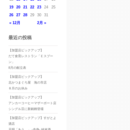
19
20
21
22
23
24
25
26
27
28
29
30
31
« 12月
2月 »
最近の投稿
【加盟店ピックアップ】
だて食育レストラン「Ｅスプー
ン」
8月の献立表
【加盟店ピックアップ】
北かつまぐろ屋 海の市店
８月のお休み
【加盟店ピックアップ】
アンカーコーヒーマザーポート店
シングル豆に新銘柄登場
【加盟店ピックアップ】すがとよ
酒店
天明「あう。」 -赤身- 純米酒