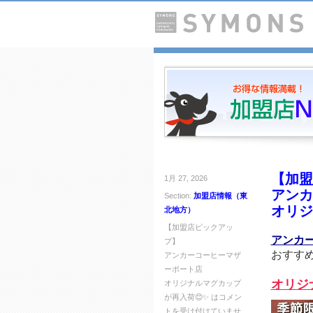
【加盟
1月 27, 2026
アンカ
Section:
加盟店情報（東
オリジ
北地方）
【加盟店ピックアッ
アンカ
プ】
おすす
アンカーコーヒーマザ
ーポート店
オリジ
オリジナルマグカップ
が再入荷😊✨ は
コメン
トを受け付けていませ