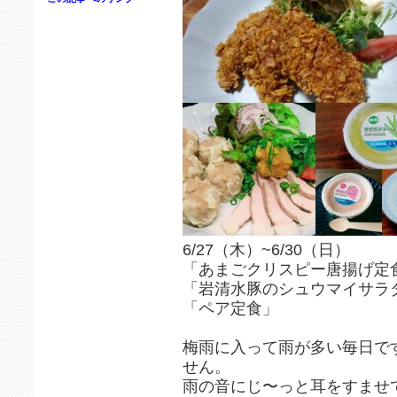
6/27（木）~6/30（日）
「あまごクリスピー唐揚げ定
「岩清水豚のシュウマイサラ
「ペア定食」
梅雨に入って雨が多い毎日で
せん。
雨の音にじ〜っと耳をすませ