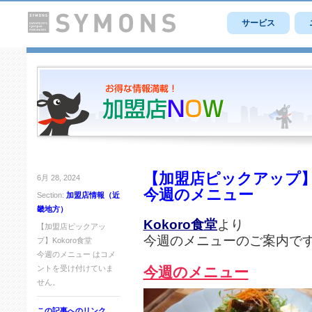
サービス
【加盟店ピックアップ】K
6月 28, 2024
今週のメニュー
Section:
加盟店情報（近
畿地方）
Kokoro食堂
より
【加盟店ピックアッ
今週のメニューのご案内で
プ】Kokoro食堂
今週のメニュー は
コメ
ントを受け付けていま
今週のメニュー
せん。
この記事へのリンク