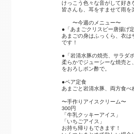
けっこう色々な音がして好き
皆さんも、耳をすませて雨を
〜今週のメニュー〜
●「あまごクリスピー唐揚げ
あまごの身はふっくら、衣は
です！
●「岩清水豚の焼売、サラダ
柔らかでジューシーな焼売と
をおろしポン酢で。
●ペア定食
あまごと岩清水豚、両方食べれ
〜手作りアイスクリーム〜
300円
「牛乳クッキーアイス」
「いちごアイス」
お持ち帰りもできます！