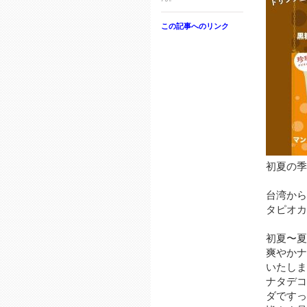
この記事へのリンク
初夏の季
台湾から
タピオカ
初夏〜夏
爽やかナ
いたします
ナタデコ
ダですっ