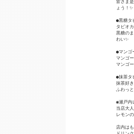
皆さま是
ょう！✨
●黒糖タ
タピオカ
黒糖のま
わい✨
●マンゴ
マンゴー
マンゴー
●抹茶タ
抹茶好き
ふわっと
◉瀬戸内
当店大人
レモンの
店内はも
ドリンク