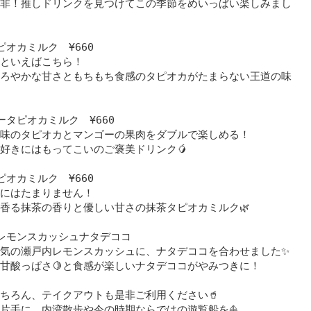
非！推しドリンクを見つけてこの季節をめいっぱい楽しみまし
ピオカミルク ¥660
といえばこちら！
ろやかな甘さともちもち食感のタピオカがたまらない王道の味
ータピオカミルク ¥660
味のタピオカとマンゴーの果肉をダブルで楽しめる！
好きにはもってこいのご褒美ドリンク🥭
ピオカミルク ¥660
にはたまりません！
香る抹茶の香りと優しい甘さの抹茶タピオカミルク🌿
レモンスカッシュナタデココ
気の瀬戸内レモンスカッシュに、ナタデココを合わせました✨
甘酸っぱさ🍋と食感が楽しいナタデココがやみつきに！
ちろん、テイクアウトも是非ご利用ください🥤
片手に、内湾散歩や今の時期ならではの遊覧船を⛵️