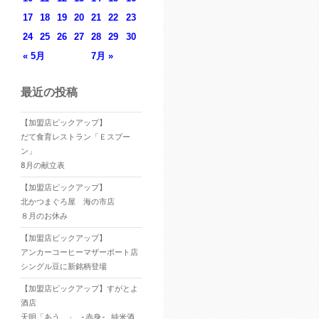
17
18
19
20
21
22
23
24
25
26
27
28
29
30
« 5月
7月 »
最近の投稿
【加盟店ピックアップ】
だて食育レストラン「Ｅスプー
ン」
8月の献立表
【加盟店ピックアップ】
北かつまぐろ屋 海の市店
８月のお休み
【加盟店ピックアップ】
アンカーコーヒーマザーポート店
シングル豆に新銘柄登場
【加盟店ピックアップ】すがとよ
酒店
天明「あう。」 -赤身- 純米酒