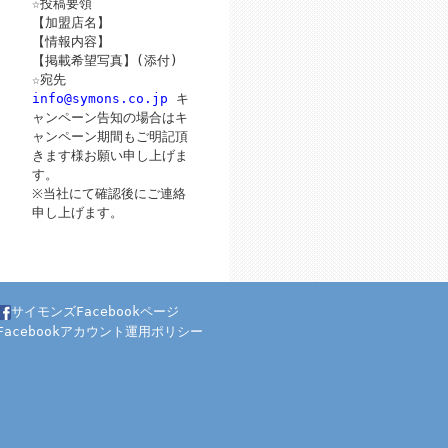
☆投稿要領
【加盟店名】
【情報内容】
【掲載希望写真】(添付)
☆宛先
info@symons.co.jp
キ
ャンペーン告知の場合はキ
ャンペーン期間もご明記頂
きます様お願い申し上げま
す。
※当社にて確認後にご連絡
申し上げます。
サイモンズFacebookページ
Facebookアカウント運用ポリシー