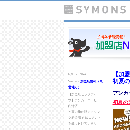
【加盟
6月 17, 2024
初夏の
Section:
加盟店情報（東
北地方）
アンカ
【加盟店ピックアッ
プ】アンカーコーヒー
初夏の
内湾店
初夏の季節限定ドリン
ク新登場🥤 は
コメント
を受け付けていませ
ん。