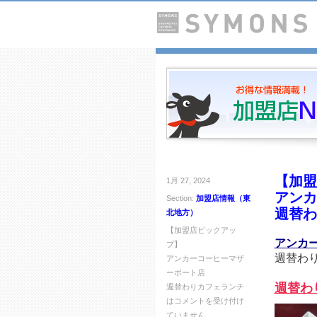
【加盟
1月 27, 2024
アンカ
Section:
加盟店情報（東
週替わ
北地方）
【加盟店ピックアッ
アンカ
プ】
週替わ
アンカーコーヒーマザ
ーポート店
週替わ
週替わりカフェランチ
は
コメントを受け付け
ていません。