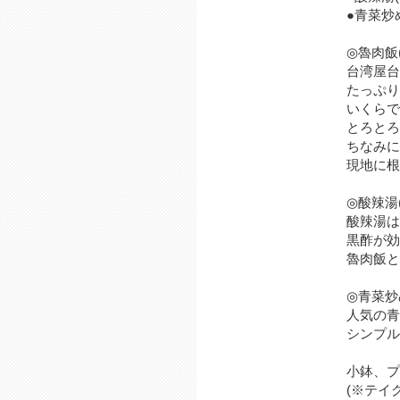
●青菜炒
◎魯肉飯
台湾屋台
たっぷ
いくらて
とろとろ
ちなみに
現地に根
◎酸辣湯
酸辣湯は
黒酢が効
魯肉飯と
◎青菜炒
人気の青
シンプル
小鉢、プ
(※テイ