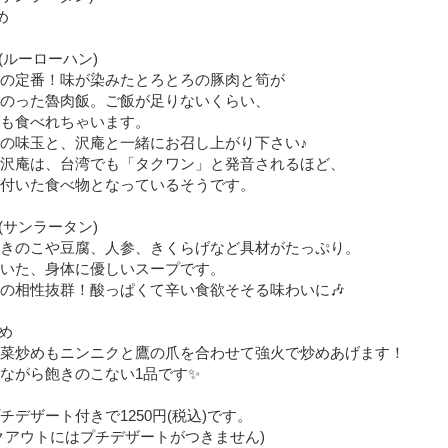
め
(ルーローハン)
の定番！味が染みたとろとろの豚肉と筍が
りのった魯肉飯。ご飯が足りないくらい、
゙も食べれちゃいます。
の味玉と、沢庵と一緒にお召し上がり下さい♪
沢庵は、台湾でも「タクワン」と発音されるほど、
付いた食べ物となっているそうです。
(サンラータン)
きのこや豆腐、人参、きくらげなど具材がたっぷり。
いた、身体に優しいスープです。
の相性抜群！酸っぱくて辛い食欲そそる味わいに🎶
め
菜炒めもニンニクと鷹の爪を合わせて強火で炒めあげます！
ながら飽きのこない1品です✨
チデザート付きで1250円(税込)です。
クアウトにはプチデザートがつきません)