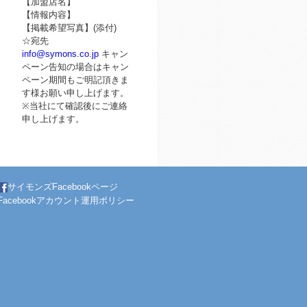
【加盟店名】
【情報内容】
【掲載希望写真】(添付)
☆宛先
info@symons.co.jp
キャン
ペーン告知の場合はキャン
ペーン期間もご明記頂きま
す様お願い申し上げます。
※当社にて確認後にご連絡
申し上げます。
サイモンズFacebookページ
Facebookアカウント運用ポリシー