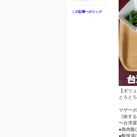
この記事へのリンク
【ボリュ
とろとろ
マザーポ
《旅する
〜台湾屋
●魯肉飯
●酸辣湯