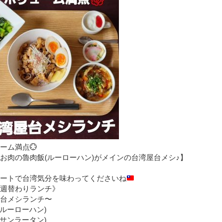
ーム満点💮
お肉の魯肉飯(ルーローハン)がメインの台湾屋台メシ♪】
ートで台湾気分を味わってくださいね
週替わりランチ》
台メシランチ〜
(ルーローハン)
(サンラータン)