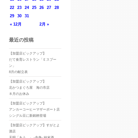
22
23
24
25
26
27
28
29
30
31
« 12月
2月 »
最近の投稿
【加盟店ピックアップ】
だて食育レストラン「Ｅスプー
ン」
8月の献立表
【加盟店ピックアップ】
北かつまぐろ屋 海の市店
８月のお休み
【加盟店ピックアップ】
アンカーコーヒーマザーポート店
シングル豆に新銘柄登場
【加盟店ピックアップ】すがとよ
酒店
天明「あう。」 -赤身- 純米酒