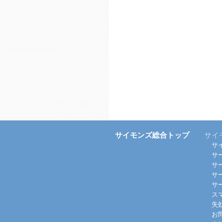
サイモンズ総合トップ
サイ
サ
サ
サ
サ
サ
ス
失
お