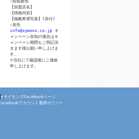
☆投稿要領
【加盟店名】
【情報内容】
【掲載希望写真】(添付)
☆宛先
info@symons.co.jp
キ
ャンペーン告知の場合はキ
ャンペーン期間もご明記頂
きます様お願い申し上げま
す。
※当社にて確認後にご連絡
申し上げます。
サイモンズFacebookページ
Facebookアカウント運用ポリシー