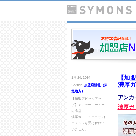
【加盟
1月 20, 2024
濃厚ガ
Section:
加盟店情報（東
北地方）
アンカ
【加盟店ピックアッ
プ】アンカーコーヒー
濃厚ガ
内湾店
濃厚ガトーショコラ は
コメントを受け付けて
いません。