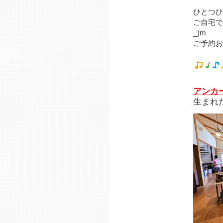
ひとつひ
ご自宅で
_)m
ご予約お
アンカ
生まれ