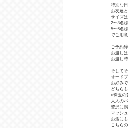
特別な日
お友達と
サイズ
2〜3名様
5〜6名様
でご用意
ご予約締
お渡しは1
お渡し時
そしてそ
オードブ
お好みで
どちらも
○珠玉の
大人のパ
贅沢に鴨
マッシュ
お酒にも
こちらの