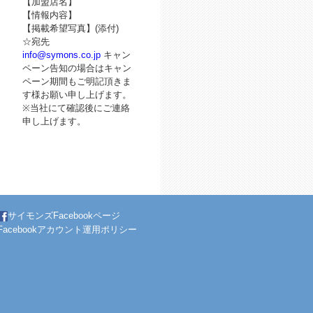
【加盟店名】
【情報内容】
【掲載希望写真】(添付)
☆宛先
info@symons.co.jp
キャン
ペーン告知の場合はキャン
ペーン期間もご明記頂きま
す様お願い申し上げます。
※当社にて確認後にご連絡
申し上げます。
サイモンズFacebookページ
Facebookアカウント運用ポリシー