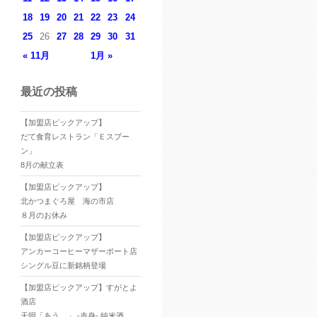
18
19
20
21
22
23
24
25
26
27
28
29
30
31
« 11月
1月 »
最近の投稿
【加盟店ピックアップ】
だて食育レストラン「Ｅスプー
ン」
8月の献立表
【加盟店ピックアップ】
北かつまぐろ屋 海の市店
８月のお休み
【加盟店ピックアップ】
アンカーコーヒーマザーポート店
シングル豆に新銘柄登場
【加盟店ピックアップ】すがとよ
酒店
天明「あう。」 -赤身- 純米酒