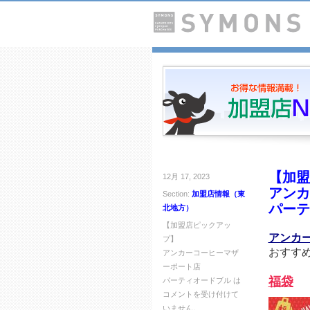
【加盟
12月 17, 2023
アンカ
Section:
加盟店情報（東
パーテ
北地方）
【加盟店ピックアッ
アンカ
プ】
おすす
アンカーコーヒーマザ
ーポート店
福袋
パーティオードブル は
コメントを受け付けて
いません。