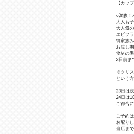
【カップ
○満腹！
大人も子
大人気の
エビフラ
御家族み
お渡し期間
食材の準
3日前ま
※クリス
という方
23日は夜
24日は
ご都合に
ご予約は当
お配りし
当店まで