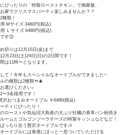
にぴったりの「特製ローストチキン」で御家族、
お家でクリスマスパーティ楽しみませんか？？
は2種類！
用 Mサイズ 3480円(税込)
用 Ｌサイズ 6480円(税込)
です😊
め切りは12月15日(金)まで
2月23日(土)24日(日)の2日間です！
間は11時〜となります。
して！今年もスペシャルなオードブルができました✨
ルの種類は2種類🍴🎄
お選びください♪
2〜3名様用です！
贅沢おつまみオードブル ￥6480(税込)
ーティにぴったり！
のローストや気仙沼大島産の大ぶり牡蠣の香草パン粉焼き
ルームとゴルゴンゾーラチーズの特製キッシュなどなど！
ばっちり合う贅沢オードブルです🎶
オードブルには食後にほっと一息ついていただける