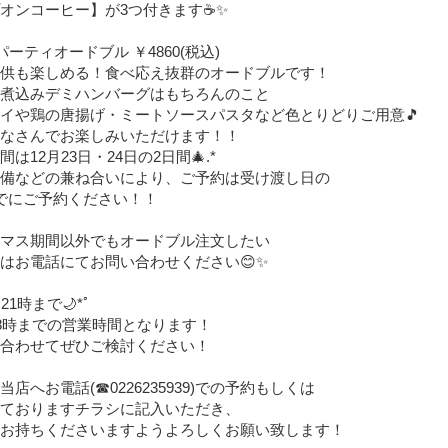
オンコーヒー】が3つ付きます☕✨
パーティオードブル ￥4860(税込)
供も楽しめる！食べ応え抜群のオードブルです！
煮込みデミハンバーグはもちろんのこと
イや鶏の唐揚げ・ミートソースパスタなど色とりどりご用意🎵
なさんでお楽しみいただけます！！
は12月23日・24日の2日間🎄.*
備などの兼ね合いにより、ご予約は受け渡し日の
でにご予約ください！！
マス期間以外でもオードブル注文したい
はお電話にてお問い合わせください😊✨
21時まで🌙*ﾟ
18時までの営業時間となります！
合わせてぜひご検討ください！
店へお電話(☎︎0226235939)での予約もしくは
ておりますチラシに記入いただき、
お持ちくださいますようよろしくお願い致します！