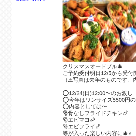
クリスマスオードブル🎄
ご予約受付明日12/5から受
（⚠写真は去年のものです。
⭕12/24(日)12:00〜のお渡し
⭕今年はワンサイズ5500円
⭕内容としては〜
🎅骨なしフライドチキン🍗
🎅エビマヨ🦐
🎅エビフライ🍤
等が入った楽しい内容に🎄⭐