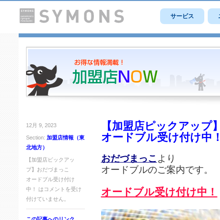
サービス
【加盟店ピックアップ
12月 9, 2023
オードブル受け付け中
Section:
加盟店情報（東
北地方）
おだづまっこ
より
【加盟店ピックアッ
オードブルのご案内です。
プ】おだづまっこ
オードブル受け付け
中！ は
コメントを受け
オードブル受け付け中！
付けていません。
この記事へのリンク