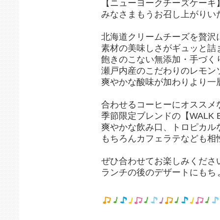
【ニューヨークチーズケーキ】
みなさまもうお召し上がりいた
⁡
北海道クリームチーズを贅沢
素材の美味しさがギュッと詰
飽きのこない無添加・手づくり
⁡瀬戸内産のこだわりのレモン
爽やかな酸味が加わりより一層
⁡⁡
⁡合わせるコーヒーにオススメ
季節限定ブレンドの【WALK BL
⁡爽やかな飲み口、トロピカル
⁡もちろんカフェラテなども相性抜
⁡⁡
⁡ぜひ合わせてお楽しみください
⁡ランチの後のデザートにもちょ