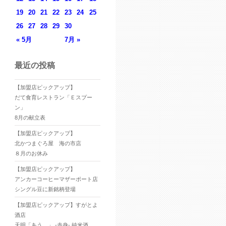
19
20
21
22
23
24
25
26
27
28
29
30
« 5月
7月 »
最近の投稿
【加盟店ピックアップ】
だて食育レストラン「Ｅスプー
ン」
8月の献立表
【加盟店ピックアップ】
北かつまぐろ屋 海の市店
８月のお休み
【加盟店ピックアップ】
アンカーコーヒーマザーポート店
シングル豆に新銘柄登場
【加盟店ピックアップ】すがとよ
酒店
天明「あう。」 -赤身- 純米酒