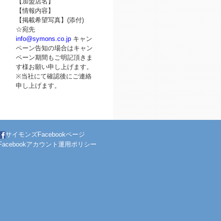
【加盟店名】
【情報内容】
【掲載希望写真】(添付)
☆宛先
info@symons.co.jp
キャン
ペーン告知の場合はキャン
ペーン期間もご明記頂きま
す様お願い申し上げます。
※当社にて確認後にご連絡
申し上げます。
サイモンズFacebookページ
Facebookアカウント運用ポリシー