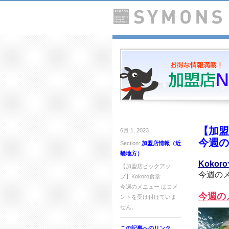
【加盟
6月 1, 2023
今週の
Section:
加盟店情報（近
畿地方）
Kokor
【加盟店ピックアッ
今週の
プ】Kokoro食堂
今週のメニュー は
コメ
今週の
ントを受け付けていま
せん。
この記事へのリンク