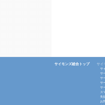
サイモンズ総合トップ
サイ
サ
サ
サ
サ
サ
ス
失
お