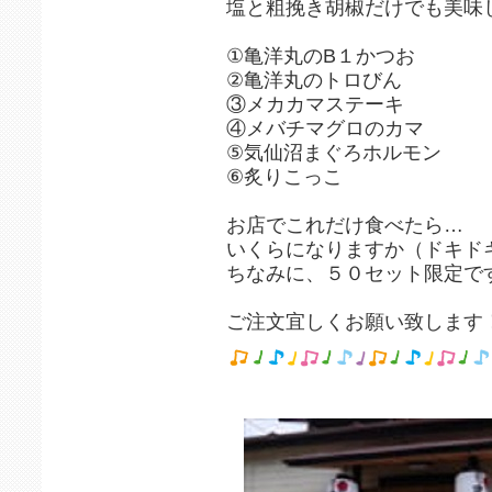
塩と粗挽き胡椒だけでも美味
①亀洋丸のB１かつお
②亀洋丸のトロびん
③メカカマステーキ
④メバチマグロのカマ
⑤気仙沼まぐろホルモン
⑥炙りこっこ
お店でこれだけ食べたら…
いくらになりますか（ドキド
ちなみに、５０セット限定で
ご注文宜しくお願い致します