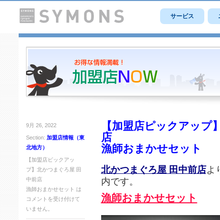
サービス
【加盟店ピックアップ】
9月 26, 2022
店
Section:
加盟店情報（東
漁師おまかせセット
北地方）
【加盟店ピックアッ
北かつまぐろ屋 田中前店
よ
プ】北かつまぐろ屋 田
内です。
中前店
漁師おまかせセット は
漁師おまかせセット
コメントを受け付けて
いません。