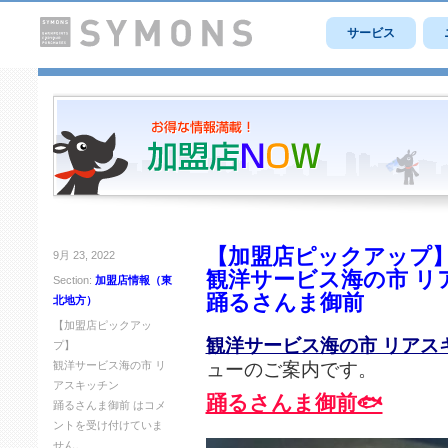
サービス
【加盟店ピックアップ
9月 23, 2022
観洋サービス海の市 リ
Section:
加盟店情報（東
踊るさんま御前
北地方）
【加盟店ピックアッ
観洋サービス海の市 リアス
プ】
ューのご案内です。
観洋サービス海の市 リ
アスキッチン
踊るさんま御前🐟
踊るさんま御前 は
コメ
ントを受け付けていま
せん。