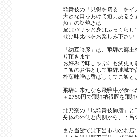
歌舞伎の「見得を切る」をイ
大きな口をあけて迫力あるさ
魚」の塩焼きは
皮はパリッと身はふっくらし
ぜひ味比べをお楽しみ下さい
「納豆喰豚」は、飛騨の郷土
り頂きます。
お好みで味しゃぶにも変更可
ご飯のお供として飛騨地域で
朴葉味噌は香ばしくてご飯と
飛騨に来たなら飛騨牛が食べ
＋2750円で飛騨納得豚を飛
北乃寮の「地歌舞伎御膳」と
身体の外側と内側から、下呂
また当館では下呂市内のお店