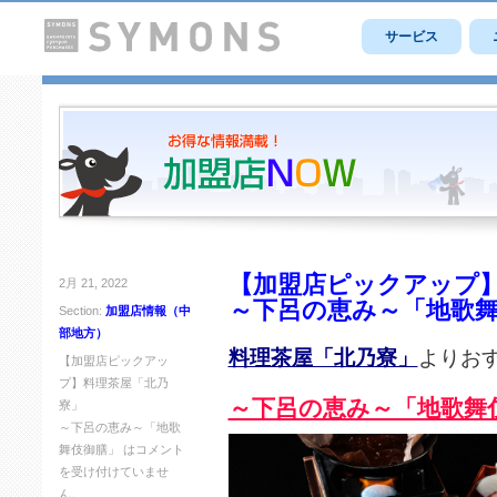
サービス
【加盟店ピックアップ
2月 21, 2022
～下呂の恵み～「地歌
Section:
加盟店情報（中
部地方）
料理茶屋「北乃寮」
よりお
【加盟店ピックアッ
プ】料理茶屋「北乃
～下呂の恵み～「地歌舞
寮」
～下呂の恵み～「地歌
舞伎御膳」 は
コメント
を受け付けていませ
ん。