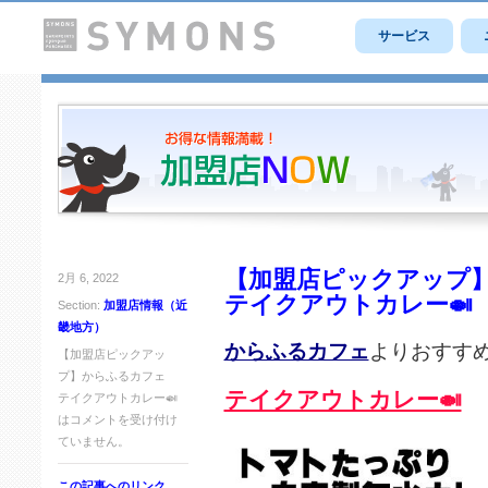
サービス
【加盟店ピックアップ
2月 6, 2022
テイクアウトカレー🍛
Section:
加盟店情報（近
畿地方）
からふるカフェ
よりおすす
【加盟店ピックアッ
プ】からふるカフェ
テイクアウトカレー🍛
テイクアウトカレー🍛
は
コメントを受け付け
ていません。
この記事へのリンク