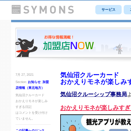
サービス
気仙沼クルーカード
7月 27, 2021
おかえりモネが楽しみ
Section:
お知らせ
,
加盟
店情報（東北地方）
気仙沼クルーシップ事務局
気仙沼クルーカード
おかえりモネが楽しみ
おかえりモネが楽しみすぎ
すぎる日記
は
コメントを受け付け
ていません。
この記事へのリンク