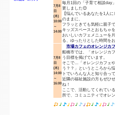
毎月1回の「子育て相談day
7月8
更しました😊
日
【悩んでいるあなたを1人に
(木)
のままに、
10:00
フラッときても気軽に親子
～
キッズスペースとおもちゃ
14:00
おいしいカフェメニューを
る、ゆったりとした時間を
市場カフェのオレンジカフェ
船橋市では、「オレンジカフ
う目標を掲げています。
7月8
そこで…「オレンジカフェ
日
(木)
う？？」というところから
14:00
トでいろんな人と知り合っ
～
近隣の福祉施設の方もぜひ
16:00
ね！
ここで、活動してくれてい
所で、コミュニティでオレ