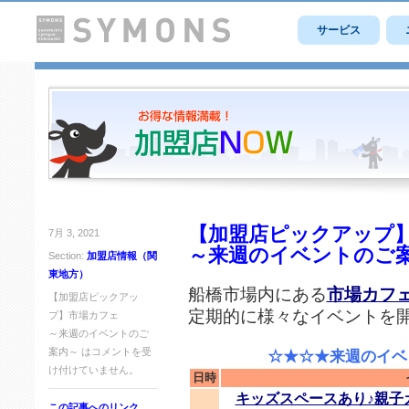
サービス
【加盟店ピックアップ
7月 3, 2021
～来週のイベントのご
Section:
加盟店情報（関
東地方）
船橋市場内にある
市場カフ
【加盟店ピックアッ
定期的に様々なイベントを
プ】市場カフェ
～来週のイベントのご
案内～ は
コメントを受
☆★☆★来週のイベン
け付けていません。
日時
キッズスペースあり♪親子カ
この記事へのリンク