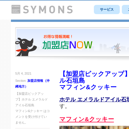
サービス
【加盟店ピックアップ】
5月 4, 2021
ル石垣島
Section:
加盟店情報（沖
マフィン&クッキー
縄地方）
【加盟店ピックアッ
ホテル エメラルドアイル石
プ】ホテル エメラルド
す。
アイル石垣島
マフィン&クッキー は
コ
メントを受け付けてい
マフィン&クッキー
ません。