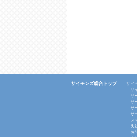
サイモンズ総合トップ
サイ
サ
サ
サ
サ
サ
ス
失
お