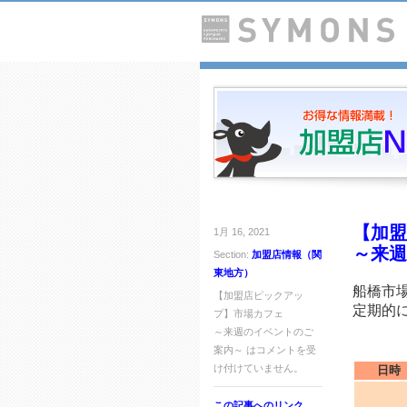
【加盟
1月 16, 2021
～来週
Section:
加盟店情報（関
東地方）
船橋市
【加盟店ピックアッ
定期的
プ】市場カフェ
～来週のイベントのご
☆★
案内～ は
コメントを受
け付けていません。
日時
この記事へのリンク