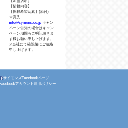
【加盟店名】
【情報内容】
【掲載希望写真】(添付)
☆宛先
info@symons.co.jp
キャン
ペーン告知の場合はキャン
ペーン期間もご明記頂きま
す様お願い申し上げます。
※当社にて確認後にご連絡
申し上げます。
サイモンズFacebookページ
Facebookアカウント運用ポリシー