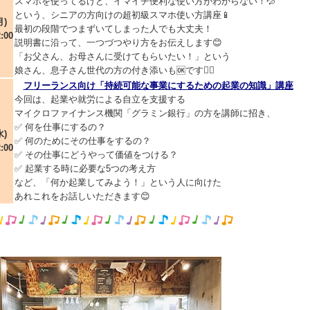
スマホを使ってるけど、イマイチ便利な使い方がわからない！💦
という、シニアの方向けの超初級スマホ使い方講座📱
月)
最初の段階でつまずいてしまった人でも大丈夫！
:00
説明書に沿って、一つづつやり方をお伝えします😊
「お父さん、お母さんに受けてもらいたい！」という
娘さん、息子さん世代の方の付き添いも🆗です🙆‍♀️
フリーランス向け「持続可能な事業にするための起業の知識」講座
今回は、起業や就労による自立を支援する
マイクロファイナンス機関「グラミン銀行」の方を講師に招き、
✅ 何を仕事にするの？
水)
✅ 何のためにその仕事をするの？
:00
✅ その仕事にどうやって価値をつける？
✅ 起業する時に必要な5つの考え方
など、「何か起業してみよう！」という人に向けた
あれこれをお話しいただきます😊