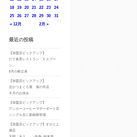
18
19
20
21
22
23
24
25
26
27
28
29
30
31
« 12月
2月 »
最近の投稿
【加盟店ピックアップ】
だて食育レストラン「Ｅスプー
ン」
8月の献立表
【加盟店ピックアップ】
北かつまぐろ屋 海の市店
８月のお休み
【加盟店ピックアップ】
アンカーコーヒーマザーポート店
シングル豆に新銘柄登場
【加盟店ピックアップ】すがとよ
酒店
天明「あう。」 -赤身- 純米酒