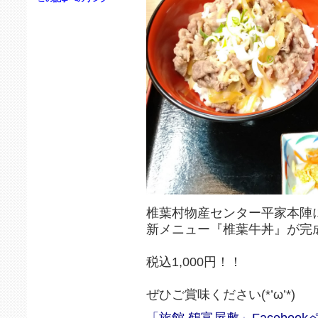
椎葉村物産センター平家本陣
新メニュー『椎葉牛丼』が完成し
税込1,000円！！
ぜひご賞味ください(*’ω’*)
「旅館 鶴富屋敷」Facebook