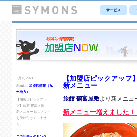
サービス
【加盟店ピックアップ】
1月 8, 2021
新メニュー
Section:
加盟店情報（九
州地方）
旅館 鶴富屋敷
より新メニュ
【加盟店ピックアッ
プ】旅館 鶴富屋敷
新メニュー増えました！
新メニュー は
コメント
を受け付けていませ
ん。
この記事へのリンク