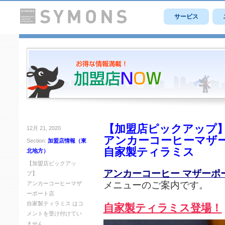
サービス
【加盟店ピックアップ
12月 21, 2020
アンカーコーヒーマザ
Section:
加盟店情報（東
自家製ティラミス
北地方）
【加盟店ピックアッ
アンカーコーヒー マザーポ
プ】
メニューのご案内です。
アンカーコーヒーマザ
ーポート店
自家製ティラミス は
コ
自家製ティラミス登場！
メントを受け付けてい
ません。