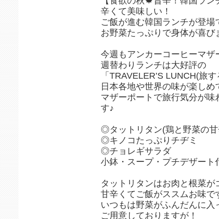
【食欲の秋🍁旨辛！韓国ラン
辛くて美味しい！
ご飯が進む韓国ランチが登場です
お野菜たっぷりで身体が喜びま
今週もアンカーコーヒーマザ
週替わりランチは大好評の
「TRAVELER’S LUNCH
日本各地や世界の味が楽しめ
マザーポートで旅行気分か
す♪
◎タットリタン(鶏と野菜の甘
◎キノコたっぷりチヂミ
◎チョレギサラダ
小鉢・スープ・プチデザート付
タットリタンはお肉と根菜が
甘辛くてご飯がススムお味で
いつもは野菜がふんだんに入
ご用意しておりますが！