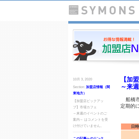
【加盟
10月 3, 2020
～来週
Section:
加盟店情報（関
東地方）
船橋
【加盟店ピックアッ
定期的
プ】市場カフェ
～来週のイベントのご
☆★
案内～ は
コメントを受
け付けていません。
日時
この記事へのリンク