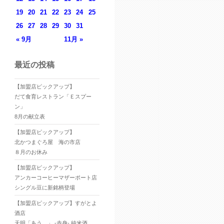
19
20
21
22
23
24
25
26
27
28
29
30
31
« 9月
11月 »
最近の投稿
【加盟店ピックアップ】
だて食育レストラン「Ｅスプー
ン」
8月の献立表
【加盟店ピックアップ】
北かつまぐろ屋 海の市店
８月のお休み
【加盟店ピックアップ】
アンカーコーヒーマザーポート店
シングル豆に新銘柄登場
【加盟店ピックアップ】すがとよ
酒店
天明「あう。」 -赤身- 純米酒