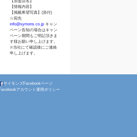
【加盟店名】
【情報内容】
【掲載希望写真】(添付)
☆宛先
info@symons.co.jp
キャン
ペーン告知の場合はキャン
ペーン期間もご明記頂きま
す様お願い申し上げます。
※当社にて確認後にご連絡
申し上げます。
サイモンズFacebookページ
Facebookアカウント運用ポリシー