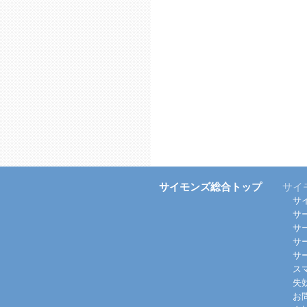
サイモンズ総合トップ
サイ
サ
サ
サ
サ
サ
ス
失
お