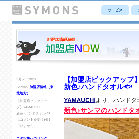
サービス
【加盟店ピックアップ】Y
9月 23, 2020
新色♪ハンドタオル🐟
Section:
加盟店情報（東
北地方）
YAMAUCHI
より、ハンドタ
【加盟店ピックアッ
プ】YAMAUCHI
新色♪サンマのハンドタ
新色♪ハンドタオル🐟
は
コメントを受け付け
ていません。
この記事へのリンク