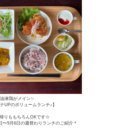
油淋鶏がメイン✨
UPのボリュームランチ♪】
帰りももちろんOKです☆
1日〜9月6日の週替わりランチのご紹介＊