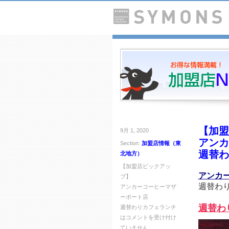
【加盟
9月 1, 2020
アンカ
Section:
加盟店情報（東
週替わ
北地方）
【加盟店ピックアッ
アンカ
プ】
週替わ
アンカーコーヒーマザ
ーポート店
週替わ
週替わりカフェランチ
は
コメントを受け付け
ていません。