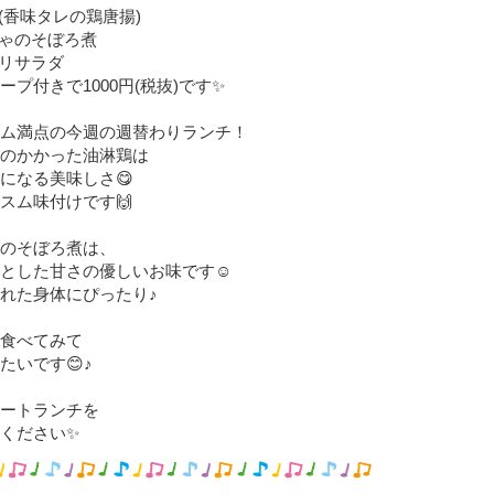
鶏(香味タレの鶏唐揚)
ちゃのそぼろ煮
ハリサラダ
プ付きで1000円(税抜)です✨
ム満点の今週の週替わりランチ！
のかかった油淋鶏は
になる美味しさ😋
スム味付けです🙌
のそぼろ煮は、
とした甘さの優しいお味です☺️
れた身体にぴったり♪
食べてみて
たいです😊♪
ートランチを
ください✨