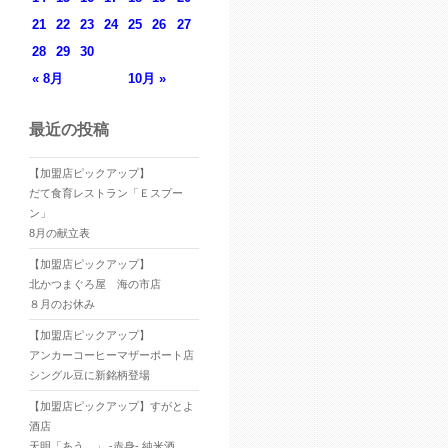
21
22
23
24
25
26
27
28
29
30
« 8月
10月 »
最近の投稿
【加盟店ピックアップ】
だて食育レストラン「Ｅスプー
ン」
8月の献立表
【加盟店ピックアップ】
北かつまぐろ屋 海の市店
８月のお休み
【加盟店ピックアップ】
アンカーコーヒーマザーポート店
シングル豆に新銘柄登場
【加盟店ピックアップ】すがとよ
酒店
天明「あう。」 -赤身- 純米酒