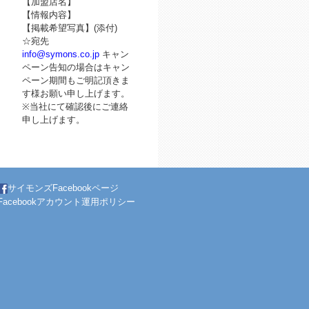
【加盟店名】
【情報内容】
【掲載希望写真】(添付)
☆宛先
info@symons.co.jp
キャン
ペーン告知の場合はキャン
ペーン期間もご明記頂きま
す様お願い申し上げます。
※当社にて確認後にご連絡
申し上げます。
サイモンズFacebookページ
Facebookアカウント運用ポリシー