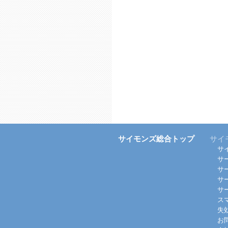
サイモンズ総合トップ
サイ
サ
サ
サ
サ
サ
ス
失
お