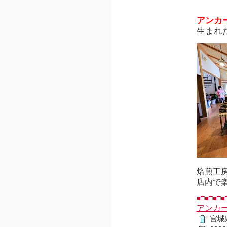
アンカ
生まれ
焙煎工
店内で
■□■□■□■
アンカ
宮城