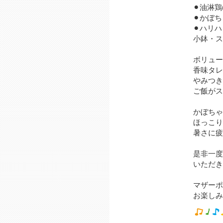
⚫︎油淋
⚫︎かぼ
⚫︎ハリ
小鉢・スー
ボリュー
香味タレ
やみつき
ご飯がス
かぼちゃ
ほっこり
暑さに疲
是非一度
いただき
マザーポ
お楽しみ