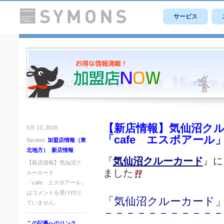
サービス
【新店情報】気仙沼ク
5月 13, 2018
「cafe エスポアール
Section:
加盟店情報（東
北地方）
,
新店情報
『
気仙沼クルーカード
』に
【新店情報】気仙沼ク
ました
ルーカード
「cafe エスポアール」
は
コメントを受け付け
「気仙沼クルーカード」
ていません。
－－－－－－－－－－－
この記事へのリンク