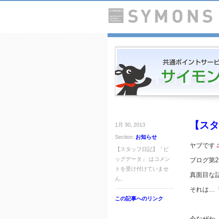
【スタ
1月 30, 2013
Section:
お知らせ
ヤブです
【スタッフ日記】「ビ
ッグデータ」 は
コメン
ブログ第
トを受け付けていませ
真面目な
ん。
それは…
この記事へのリンク
今なぜか