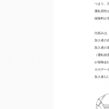
つまり、
運転習性
保険料が
仕組みは
加入者の
加入者の
（運転頻
が保険会
そのデー
加入者1