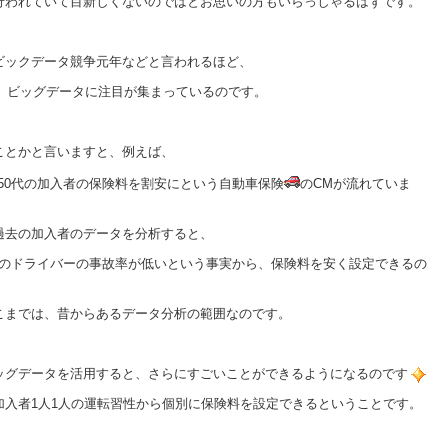
行われていて目新しくないのではとお思いの方もいらっしゃるはずです。
ビックデータ競争元年などと言われるほど、
年は、ビッグデータに注目が集まっているのです。
ことかと言いますと、例えば、
,50代の加入者の保険料を割安にという自動車保険
のCMが流れていま
過去の加入者のデータを分析すると、
50代のドライバーの事故率が低いという事実から、保険料を安く設定できるの
こまでは、昔からあるデータ分析の範囲なのです。
ッグデータを活用すると、さらにすごいことができるようになるのです
加入者1人1人の運転習性から個別に保険料を設定できるということです。