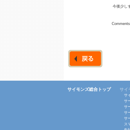
今後少し
Comments 
サイモンズ総合トップ
サイ
サ
サ
サ
サ
サ
ス
失