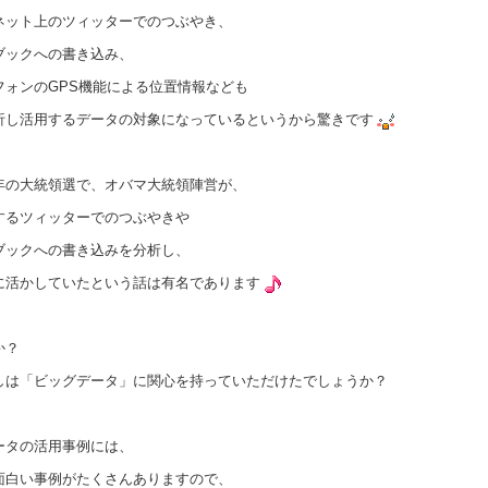
ネット上のツィッターでのつぶやき、
ブックへの書き込み、
フォンのGPS機能による位置情報なども
析し活用するデータの対象になっているというから驚きです
年の大統領選で、オバマ大統領陣営が、
するツィッターでのつぶやきや
ブックへの書き込みを分析し、
に活かしていたという話は有名であります
か？
しは「ビッグデータ」に関心を持っていただけたでしょうか？
ータの活用事例には、
面白い事例がたくさんありますので、