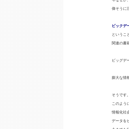
偉そうに
ビックデ
というこ
関連の書
ビッグデ
膨大な情
そうです
このよう
情報化社
データを