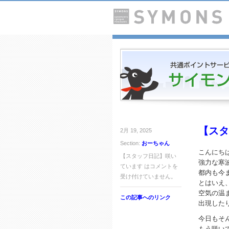
【スタ
2月 19, 2025
Section:
おーちゃん
こんにち
【スタッフ日記】咲い
強力な寒
ています は
コメントを
都内も今
受け付けていません。
とはいえ
空気の温
この記事へのリンク
出現した
今日もそ
もう咲い