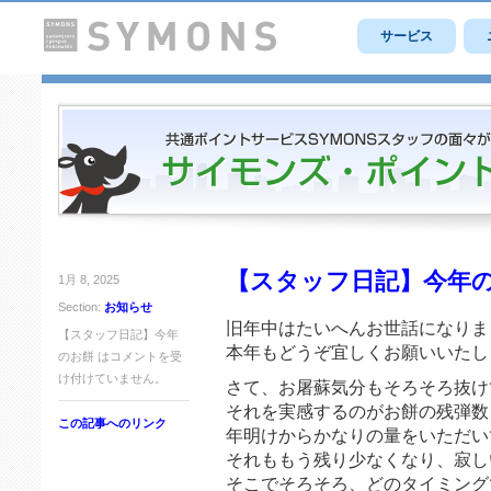
サービス
【スタッフ日記】今年
1月 8, 2025
Section:
お知らせ
旧年中はたいへんお世話になりま
【スタッフ日記】今年
本年もどうぞ宜しくお願いいたし
のお餅 は
コメントを受
け付けていません。
さて、お屠蘇気分もそろそろ抜け
それを実感するのがお餅の残弾数
この記事へのリンク
年明けからかなりの量をいただい
それももう残り少なくなり、寂し
そこでそろそろ、どのタイミング