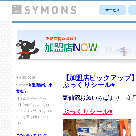
サービス
【加盟店ピックアップ
4月 30, 2026
ぷっくりシール♥
Section:
加盟店情報（東
北地方）
気仙沼お魚いちば
より、商
【加盟店ピックアッ
プ】気仙沼お魚いちば
ぷっくりシール♥
ぷっくりシール♥ は
コメ
ントを受け付けていま
せん。
この記事へのリンク