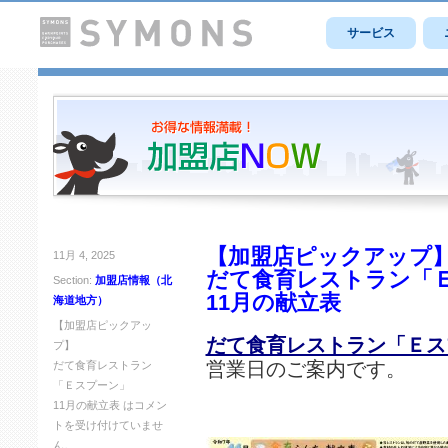
サービス
【加盟店ピックアップ
11月 4, 2025
だて食育レストラン「
Section:
加盟店情報（北
11月の献立表
海道地方）
【加盟店ピックアッ
だて食育レストラン「Ｅス
プ】
営業日のご案内です。
だて食育レストラン
「Ｅスプーン」
11月の献立表 は
コメン
トを受け付けていませ
ん。