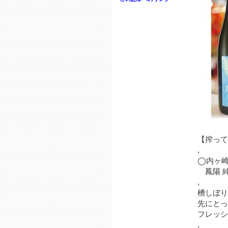
【搾って
,
◯内ヶ
鳳陽 純
,
槽しぼり
先にとっ
フレッシ
,