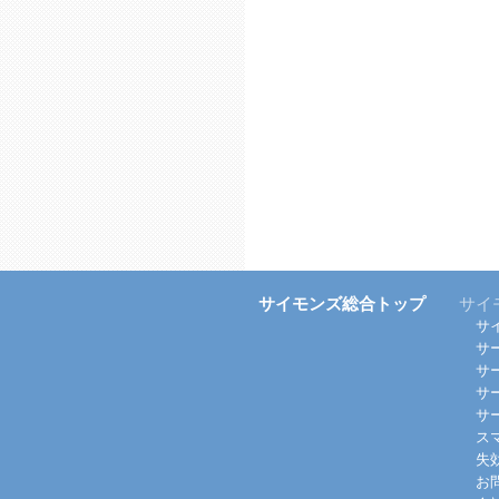
サイモンズ総合トップ
サイ
サ
サ
サ
サ
サ
ス
失
お