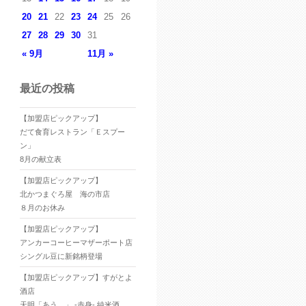
20
21
22
23
24
25
26
27
28
29
30
31
« 9月
11月 »
最近の投稿
【加盟店ピックアップ】
だて食育レストラン「Ｅスプー
ン」
8月の献立表
【加盟店ピックアップ】
北かつまぐろ屋 海の市店
８月のお休み
【加盟店ピックアップ】
アンカーコーヒーマザーポート店
シングル豆に新銘柄登場
【加盟店ピックアップ】すがとよ
酒店
天明「あう。」 -赤身- 純米酒