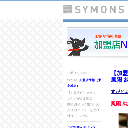
【加盟
10月 17, 2025
鳳陽 
Section:
加盟店情報（東
北地方）
すがと
【加盟店ピックアッ
プ】すがとよ酒店
鳳陽 
鳳陽 純米大吟醸 0日火
入れ は
コメントを受け
付けていません。
この記事へのリンク