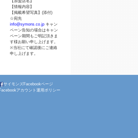
【加盟店名】
【情報内容】
【掲載希望写真】(添付)
☆宛先
info@symons.co.jp
キャン
ペーン告知の場合はキャン
ペーン期間もご明記頂きま
す様お願い申し上げます。
※当社にて確認後にご連絡
申し上げます。
サイモンズFacebookページ
Facebookアカウント運用ポリシー