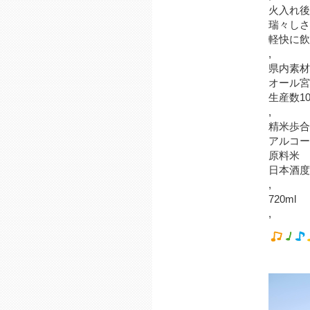
火入れ後
瑞々しさ
軽快に飲
,
県内素材
オール宮
生産数1
,
精米歩合
アルコー
原料米
日本酒度
,
720ml 
,