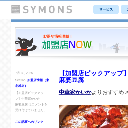
サービス
【加盟店ピックアップ
7月 30, 2025
麻婆豆腐
Section:
加盟店情報（東
北地方）
中華家かいか
よりおすすめ
【加盟店ピックアッ
プ】中華家かいか
麻婆豆腐 は
コメントを
受け付けていません。
この記事へのリンク