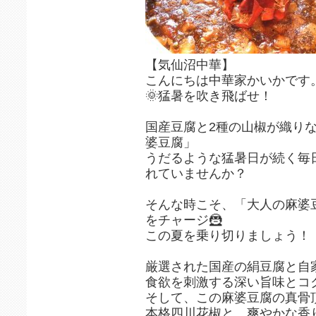
【気仙沼中華】
こんにちは中華家かいかです
🌞猛暑を吹き飛ばせ！
国産豆腐と2種の山椒が織り
婆豆腐」
うだるような猛暑日が続く毎
れていませんか？
そんな時こそ、「大人の麻婆
をチャージ🦹
この夏を乗り切りましょう！
厳選された国産の絹豆腐と自
食欲を刺激する深い旨味とコ
そして、この麻婆豆腐の真骨
本格四川花椒と、爽やかな香