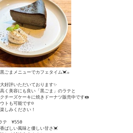
黒ごまメニューでカフェタイム💓☕️
大好評いただいております✨
高く美容にも良い「黒ごま」のラテと
クチーズケーキに焼きドーナツ販売中です🍩
ウトも可能です☺️
楽しみください！
ラテ ¥550
香ばしい風味と優しい甘さ💓