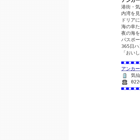
アンカー
港街・気
内湾を見
ドリアに
海の幸た
夜の海を
パスポー
365日
「おいし
■□■□■□■
アンカー
気仙
022
■□■□■□■