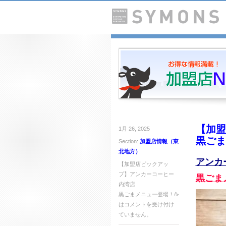
【加盟
1月 26, 2025
黒ごま
Section:
加盟店情報（東
北地方）
アンカ
【加盟店ピックアッ
プ】アンカーコーヒー
黒ごま
内湾店
黒ごまメニュー登場！☕️
は
コメントを受け付け
ていません。