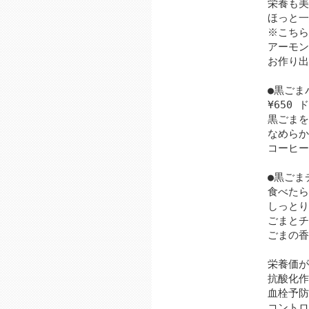
栄養も美
ほっと一
※こちら
アーモン
お作り出
●黒ごま
¥650 
黒ごまを
なめらか
コーヒー
●黒ごま
食べたら
しっとり
ごまとチ
ごまの香
栄養価が
抗酸化作
血栓予防
コントロ