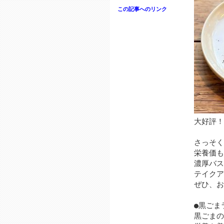
この記事へのリンク
大好評！
さっそく
栄養価も
濃厚バス
テイクア
ぜひ、お
●黒ごま
黒ごまの