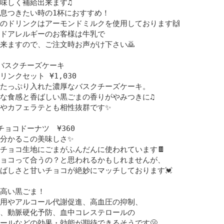
味しく補給出来ます♫
息つきたい時の1杯におすすめ！
のドリンクはアーモンドミルクを使用しております🙌
ドアレルギーのお客様は牛乳で
来ますので、ご注文時お声がけ下さい🙇
バスクチーズケーキ
ドリンクセット ¥1,030
たっぷり入れた濃厚なバスクチーズケーキ。
な食感と香ばしい黒ごまの香りがやみつきに♫
やカフェラテとも相性抜群です✨
チョコドーナツ ¥360
分かるこの美味しさ✨
チョコ生地にごまがふんだんに使われています🍫
ョコって合うの？と思われるかもしれませんが、
ばしさと甘いチョコが絶妙にマッチしております💓
高い黒ごま！
用やアルコール代謝促進、高血圧の抑制、
、動脈硬化予防、血中コレステロールの
ールなどの効果・効能が期待できるそうです🫢