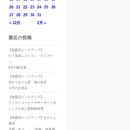
20
21
22
23
24
25
26
27
28
29
30
31
« 12月
2月 »
最近の投稿
【加盟店ピックアップ】
だて食育レストラン「Ｅスプー
ン」
8月の献立表
【加盟店ピックアップ】
北かつまぐろ屋 海の市店
８月のお休み
【加盟店ピックアップ】
アンカーコーヒーマザーポート店
シングル豆に新銘柄登場
【加盟店ピックアップ】すがとよ
酒店
天明「あう。」 -赤身- 純米酒