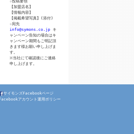
☆投稿要領
【加盟店名】
【情報内容】
【掲載希望写真】(添付)
☆宛先
info@symons.co.jp
キ
ャンペーン告知の場合はキ
ャンペーン期間もご明記頂
きます様お願い申し上げま
す。
※当社にて確認後にご連絡
申し上げます。
サイモンズFacebookページ
Facebookアカウント運用ポリシー