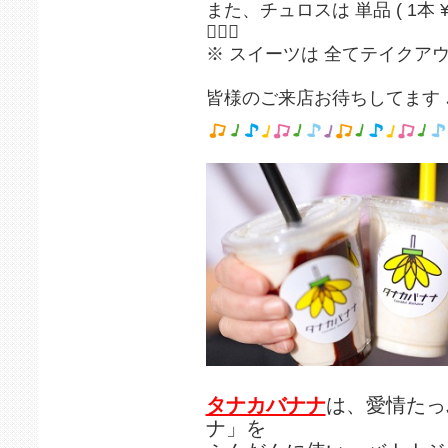
また、チュロスは 単品 ( 1本 
🙋🏻‍♀️
※ スイーツは 全てテイクアウト
皆様のご来店お待ちしてます 
タナカバナナ
は、愛情たっ
ナ」を