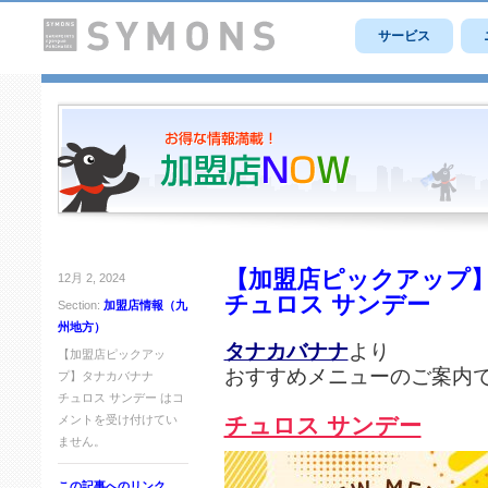
サービス
【加盟店ピックアップ
12月 2, 2024
チュロス サンデー
Section:
加盟店情報（九
州地方）
タナカバナナ
より
【加盟店ピックアッ
おすすめメニューのご案内
プ】タナカバナナ
チュロス サンデー は
コ
メントを受け付けてい
チュロス サンデー
ません。
この記事へのリンク