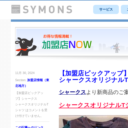
サービス
【加盟店ピックアップ
11月 30, 2024
シャークスオリジナル
Section:
加盟店情報（東
北地方）
シャークス
より新商品のご
【加盟店ピックアッ
プ】シャークス
シャークスオリジナルT
シャークスオリジナルT
シャツ は
コメントを受
け付けていません。
この記事へのリンク