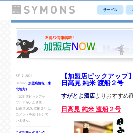
サービス
【加盟店ピックアップ
5月 7, 2024
日高見 純米 渡船２号
Section:
加盟店情報（東
北地方）
すがとよ酒店
よりおすすめ
【加盟店ピックアッ
プ】すがとよ酒店
日高見 純米 渡船２号
日高見 純米 渡船２号 は
コメントを受け付けて
いません。
この記事へのリンク