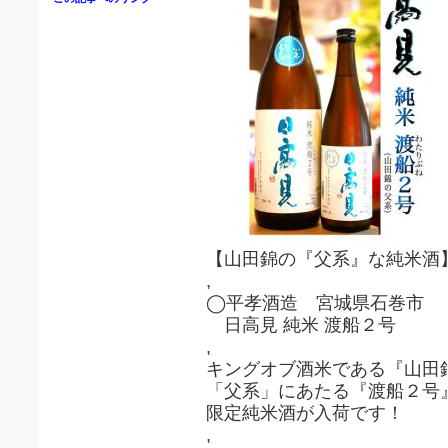
【山田錦の『父系』な純米酒
,
◯平孝酒造 宮城県石巻市
日高見 純米 渡船２号
,
​キングオブ酒米である『山田
「父系」にあたる『渡船２号
限定純米酒が入荷です！
,