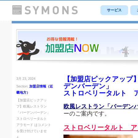
サービス
【加盟店ピックアップ
3月 23, 2024
デンバーデン」
Section:
加盟店情報（近
ストロベリータルト 
畿地方）
【加盟店ピックアッ
欧風レストラン「バーデン
プ】欧風レストラン
ーのご案内です。
「バーデンバーデン」
ストロベリータルト
アラモード は
コメント
ストロベリータルト ア
を受け付けていませ
ん。