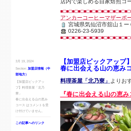
店内で楽しめる自家焙煎コ
■□■□■□■□■□■□■□■□■□■□■□■□
アンカーコーヒーマザーポ
宮城県気仙沼市舘山１ー
0226-23-5939
■□■□■□■□■□■□■□■□■□■□■□■□
【加盟店ピックアップ
3月 19, 2024
春に出会える山の恵み
Section:
加盟店情報（中
部地方）
料理茶屋「北乃寮」
よりお
【加盟店ピックアッ
プ】料理茶屋「北乃
『春に出会える山の恵み
寮」
春に出会える山の恵み
コース は
コメントを受
け付けていません。
この記事へのリンク