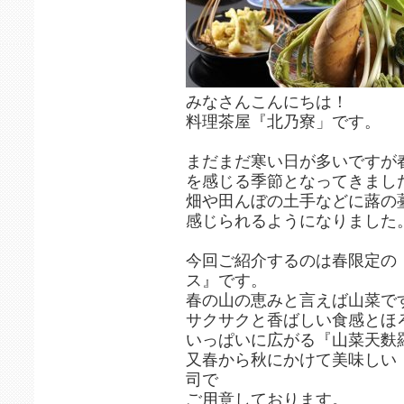
みなさんこんにちは！
料理茶屋『北乃寮」です。
まだまだ寒い日が多いですが
を感じる季節となってきまし
畑や田んぼの土手などに蕗の
感じられるようになりました
今回ご紹介するのは春限定の
ス』です。
春の山の恵みと言えば山菜で
サクサクと香ばしい食感とほ
いっぱいに広がる『山菜天麩
又春から秋にかけて美味しい
司で
ご用意しております。