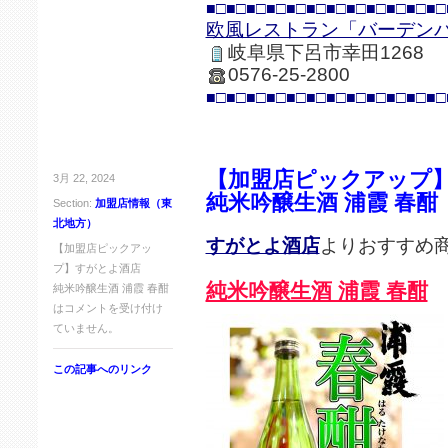
■□■□■□■□■□■□■□■□■□■□■□■□
欧風レストラン「バーデン
岐阜県下呂市幸田1268
0576-25-2800
■□■□■□■□■□■□■□■□■□■□■□■□
【加盟店ピックアップ
3月 22, 2024
純米吟醸生酒 浦霞 春酣
Section:
加盟店情報（東
北地方）
すがとよ酒店
よりおすすめ
【加盟店ピックアッ
プ】すがとよ酒店
純米吟醸生酒 浦霞 春酣
純米吟醸生酒 浦霞 春酣
は
コメントを受け付け
ていません。
この記事へのリンク