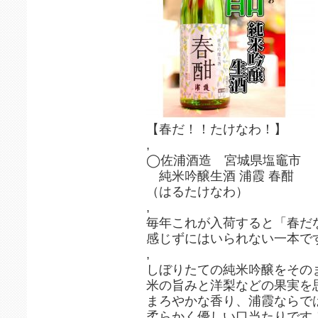
【春だ！！たけなわ！】
,
◯佐浦酒造 宮城県塩竈市
純米吟醸生酒 浦霞 春酣
（はるたけなわ）
,
毎年これが入荷すると「春だ
感じずにはいられない一本で
,
しぼりたての純米吟醸をその
米の旨みと洋梨などの果実を
まろやかな香り、浦霞ならで
柔らかく優しい口当たりです