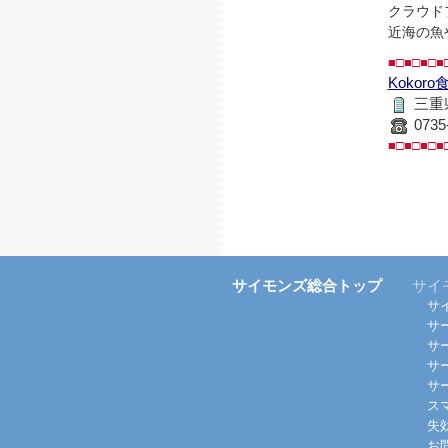
クラウド
近海の魚
■□■□■□■
Kokoro
三重
0735
■□■□■□■
サイモンズ総合トップ
サイ
サ
サ
サ
サ
サ
ス
失
お