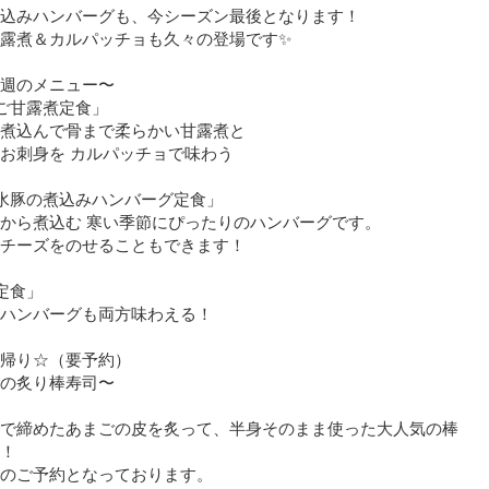
込みハンバーグも、今シーズン最後となります！
露煮＆カルパッチョも久々の登場です✨
のメニュー〜
ご甘露煮定食」
煮込んで骨まで柔らかい甘露煮と
お刺身を カルパッチョで味わう
水豚の煮込みハンバーグ定食」
から煮込む 寒い季節にぴったりのハンバーグです。
チーズをのせることもできます！
定食」
ハンバーグも両方味わえる！
帰り☆（要予約）
の炙り棒寿司〜
で締めたあまごの皮を炙って、半身そのまま使った大人気の棒
！
のご予約となっております。