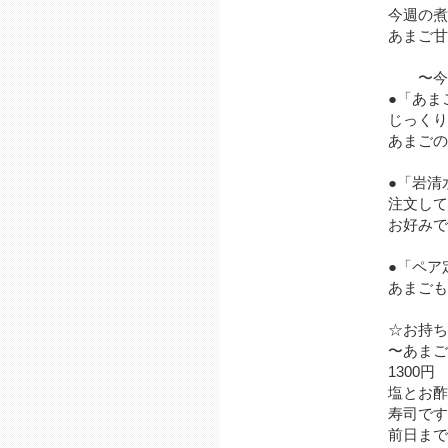
今週の煮
あまご甘
〜今週
●「あま
じっくり
あまごの
●「岩清
注文して
お好みで
●「ペア
あまごも
☆お持ち
〜あまご
1300円
塩とお酢
寿司です
前日まで