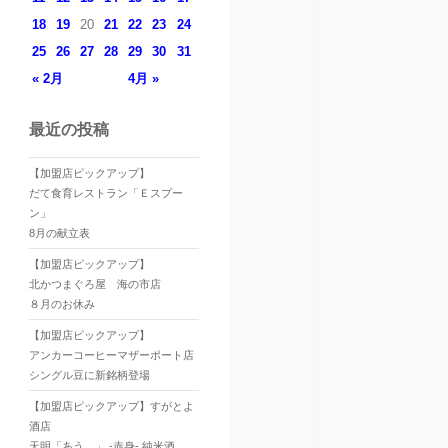
18
19
20
21
22
23
24
25
26
27
28
29
30
31
« 2月
4月 »
最近の投稿
【加盟店ピックアップ】
だて食育レストラン「Ｅスプー
ン」
8月の献立表
【加盟店ピックアップ】
北かつまぐろ屋 海の市店
８月のお休み
【加盟店ピックアップ】
アンカーコーヒーマザーポート店
シングル豆に新銘柄登場
【加盟店ピックアップ】すがとよ
酒店
天明「あう。」 -赤身- 純米酒