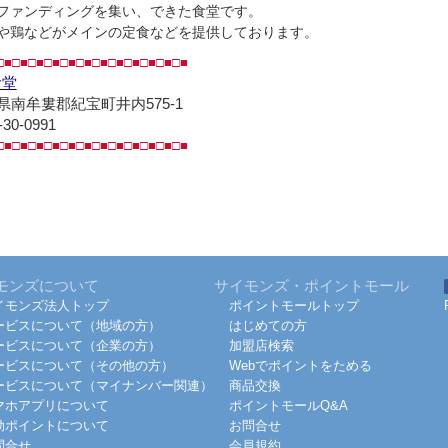
ファンディングを集い、できた食堂です。
や鶏などがメインの定食などを提供しております。
□■□■□■□■□■□■□■□■□■□■□■□■
食堂
県南牟婁郡紀宝町井内575-1
-30-0991
□■□■□■□■□■□■□■□■□■□■□■□■
モンズについて
サイモンズ・ポイントモール
イモンズ法人トップ
ポイントモールトップ
ービスについて（地域の方）
はじめての方
ービスについて（企業の方）
加盟店検索
ービスについて（その他の方）
Webでポイントをためる
ービスについて（マイナンバー関連）
商品交換
マホアプリについて
ポイントモールQ&A
効ポイントについて
お問合せ
問合せ
会員規約