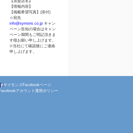
【加盟店名】
【情報内容】
【掲載希望写真】(添付)
☆宛先
info@symons.co.jp
キャン
ペーン告知の場合はキャン
ペーン期間もご明記頂きま
す様お願い申し上げます。
※当社にて確認後にご連絡
申し上げます。
サイモンズFacebookページ
Facebookアカウント運用ポリシー