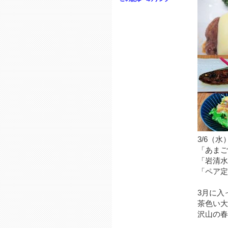
3/6（水
「あまご
「岩清水
「ペア定
3月に入
茶色い大
沢山の春