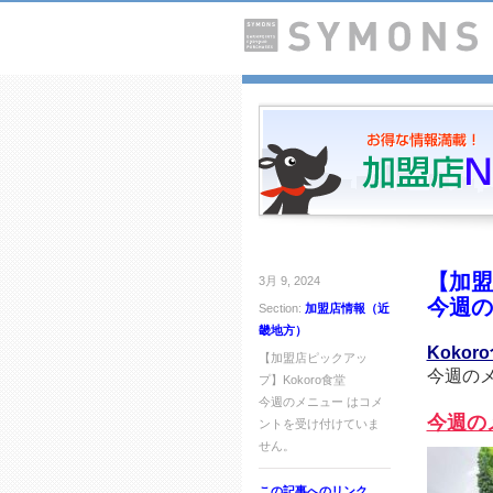
【加盟
3月 9, 2024
今週の
Section:
加盟店情報（近
畿地方）
Kokor
【加盟店ピックアッ
今週の
プ】Kokoro食堂
今週のメニュー は
コメ
今週の
ントを受け付けていま
せん。
この記事へのリンク