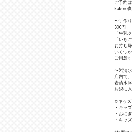
ご予約は
kokoro食
〜手作り
300円
「牛乳ク
「いちご
お持ち帰
いくつか
ご用意す
〜岩清水
店内で、
岩清水豚
お鍋に入
✩キッズ
・キッ
・おに
・キッ