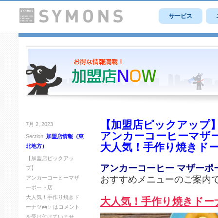
サービス
【加盟店ピックアップ
7月 2, 2023
アンカーコーヒーマザ
Section:
加盟店情報（東
大人気！手作り焼きドー
北地方）
【加盟店ピックアッ
アンカーコーヒー マザーポ
プ】
おすすめメニューのご案内
アンカーコーヒーマザ
ーポート店
大人気！手作り焼きド
大人気！手作り焼きドーナ
ーナツ🍩✨ は
コメント
を受け付けていませ