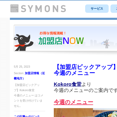
サービス
【加盟店ピックアップ】K
5月 25, 2023
今週のメニュー
Section:
加盟店情報（近
畿地方）
Kokoro食堂
より
【加盟店ピックアッ
今週のメニューのご案内で
プ】Kokoro食堂
今週のメニュー は
コメ
ントを受け付けていま
今週のメニュー
せん。
この記事へのリンク