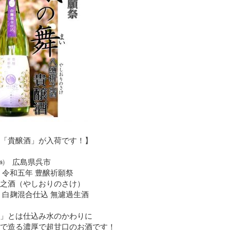
「貴醸酒」が入荷です！】
㈱ 広島県呉市
令和五年 豊醸祈願祭
之酒（やしおりのさけ）
白麹混合仕込 無濾過生酒
」とは仕込み水のかわりに
で造る濃厚で超甘口のお酒です！