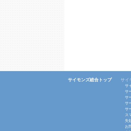
サイモンズ総合トップ
サイ
サ
サ
サ
サ
サ
ス
失
お