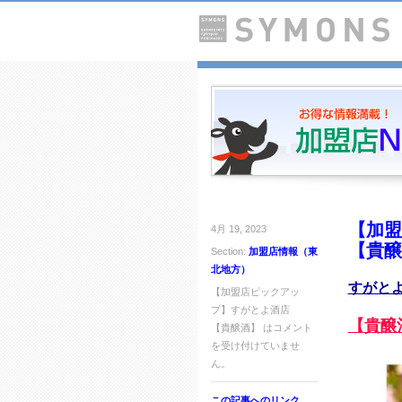
【加盟
4月 19, 2023
【貴醸
Section:
加盟店情報（東
北地方）
すがと
【加盟店ピックアッ
プ】すがとよ酒店
【貴醸
【貴醸酒】 は
コメント
を受け付けていませ
ん。
この記事へのリンク