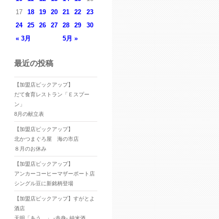
17
18
19
20
21
22
23
24
25
26
27
28
29
30
« 3月
5月 »
最近の投稿
【加盟店ピックアップ】
だて食育レストラン「Ｅスプー
ン」
8月の献立表
【加盟店ピックアップ】
北かつまぐろ屋 海の市店
８月のお休み
【加盟店ピックアップ】
アンカーコーヒーマザーポート店
シングル豆に新銘柄登場
【加盟店ピックアップ】すがとよ
酒店
天明「あう。」 -赤身- 純米酒