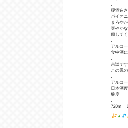
,
榎酒造さ
パイオニ
まろやか
爽やかな
癒してく
,
アルコー
食中酒に
,
余談です
この鳳の
,
アルコール
日本酒度
酸度 
,
720ml