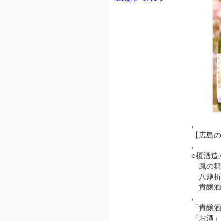
,
【広島の
,
○榎酒造
鳳の舞 
八鹽折
貴醸酒 
,
「貴醸酒
「お酒」