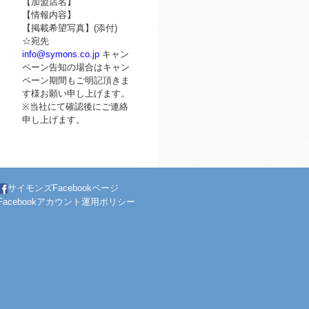
【加盟店名】
【情報内容】
【掲載希望写真】(添付)
☆宛先
info@symons.co.jp
キャン
ペーン告知の場合はキャン
ペーン期間もご明記頂きま
す様お願い申し上げます。
※当社にて確認後にご連絡
申し上げます。
サイモンズFacebookページ
Facebookアカウント運用ポリシー