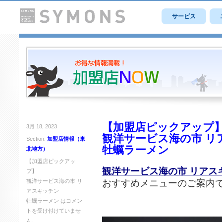
サービス
【加盟店ピックアップ
3月 18, 2023
観洋サービス海の市 リ
Section:
加盟店情報（東
牡蠣ラーメン
北地方）
【加盟店ピックアッ
観洋サービス海の市 リアス
プ】
おすすめメニューのご案内
観洋サービス海の市 リ
アスキッチン
牡蠣ラーメン は
コメン
トを受け付けていませ
ん。