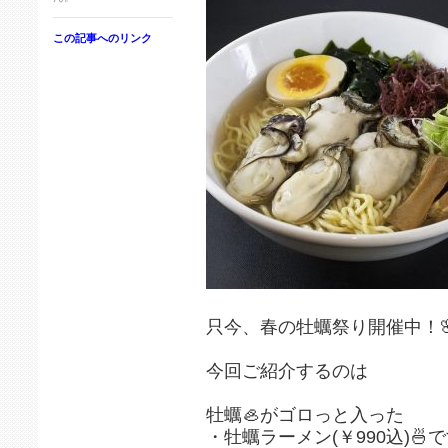
この記事へのリンク
只今、春の牡蠣祭り開催中！⁡🌸
⁡⁡
⁡今回ご紹介するのは⁡⁡⁡
⁡
牡蠣🦪がゴロっと入った
・牡蠣ラーメン(￥990込)🍜⁡⁡です