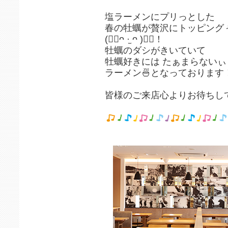
⁡
塩ラーメンにプリっとした⁡
⁡春の牡蠣が贅沢にトッピングぅ
⁡(👍🏻ᴖ ·̫ ᴖ )👍🏻！⁡
⁡牡蠣のダシがきいていて⁡
牡蠣好きには たぁまらない⁡ぃ
⁡ラーメン🍜となっております！⁡
⁡⁡
⁡皆様のご来店心よりお待ちして