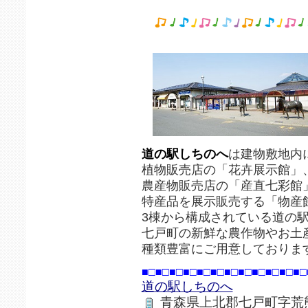
道の駅しちのへ
は建物敷地内
植物販売店の「花卉展示館」
農産物販売店の「産直七彩館
特産品を展示販売する「物産
3棟から構成されている道の
七戸町の新鮮な農作物やお土
種類豊富にご用意しておりま
■□■□■□■□■□■□■□■□■□■□■□■□
道の駅しちのへ
青森県上北郡七戸町字荒熊内