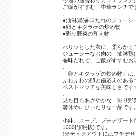
今週の週替わりカフェランチ
ご飯がすすむ！中華ランチで
.
●油淋鶏(香味だれのジューシ
●卵とキクラゲの炒め物
●彩り野菜の和え物
.
パリッとした衣に、柔らかく
ジューシーなお肉の「油淋鶏(
香味だれで、ご飯がすすむお味
.
「卵とキクラゲの炒め物」は
ふわふわの卵と歯応えのある
ベストマッチな美味しさです
.
見た目もあざやかな「彩り野
箸休めにぴったりな一品です
小鉢、スープ、プチデザート
1000円(税抜)です。
(※テイクアウトにはプチデザ