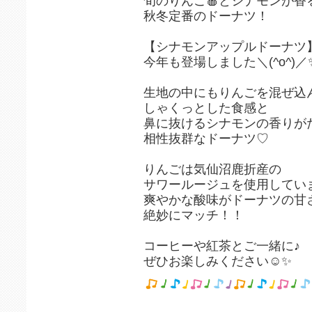
旬のりんご🍎とシナモンが香
秋冬定番のドーナツ！
【シナモンアップルドーナツ
今年も登場しました＼(^o^)／
生地の中にもりんごを混ぜ込ん
しゃくっとした食感と
鼻に抜けるシナモンの香りが
相性抜群なドーナツ♡
りんごは気仙沼鹿折産の
サワールージュを使用してい
爽やかな酸味がドーナツの甘
絶妙にマッチ！！
コーヒーや紅茶とご一緒に♪
ぜひお楽しみください☺✨