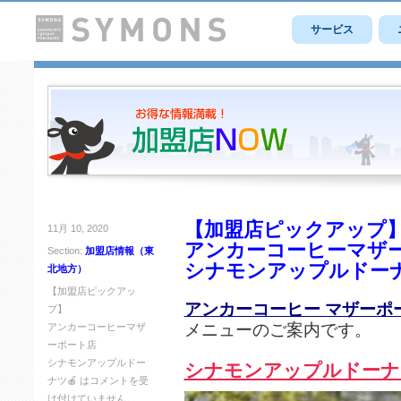
サービス
【加盟店ピックアップ
11月 10, 2020
アンカーコーヒーマザ
Section:
加盟店情報（東
シナモンアップルドーナ
北地方）
【加盟店ピックアッ
アンカーコーヒー マザーポ
プ】
メニューのご案内です。
アンカーコーヒーマザ
ーポート店
シナモンアップルドー
シナモンアップルドーナ
ナツ🍎 は
コメントを受
け付けていません。