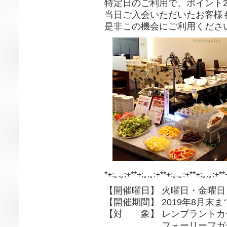
特定日のご利用で、ポイント
当日ご入会いただいたお客様
是非この機会にご利用くださ
*+:｡.｡:+**+:｡.｡:+**+:｡.｡:+**+:｡.｡:+**
【開催曜日】 火曜日・金曜
【開催期間】 2019年8月末ま
【対 象】 レンブラントカ
フォーリーフガーデ