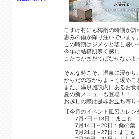
こすげ村にも梅雨の時期が訪
恵みの雨が降り注いでいます
この時期はジメッと蒸し暑い
今年は結構肌寒く感じ、
こたつがまだてばなせないよ
そんな時こそ、温泉に浸かり
からだの芯からよ～く暖めこ
また、温泉施設内にあるお食
夏の新メニューも登場！！
お越しの際は是非お立ち寄り
【今月のイベント風呂カレン
7月7日～13日：まこも
7月14日～20日：桑の葉
7月21日～27日：まこも
7月28日～31日：よもぎ