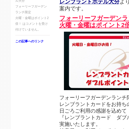
レンブラントホテル大分
よ
ル大分
フォーリーフガーデン
案内です。
ランチ限定
フォーリーフガーデンラ
火曜・金曜はポイント2
火曜・金曜はポイント2
倍！ は
コメントを受け
付けていません。
この記事へのリンク
フォーリーフガーデンランチ
レンブラントカードをお持ち
日ごろご利用の感謝を込めて
『レンブラントカード ダブ
実施いたします。