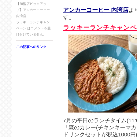
【加盟店ピックアッ
アンカーコーヒー 内湾店
よ
プ】アンカーコーヒー
す。
内湾店
ラッキーランチキャン
ラッキーランチキャンペ
ペーン は
コメントを受
け付けていません。
この記事へのリンク
7月の平日のランチタイム(11:0
「森のカレー(チキンキーマカ
ドリンクセットが税込1000