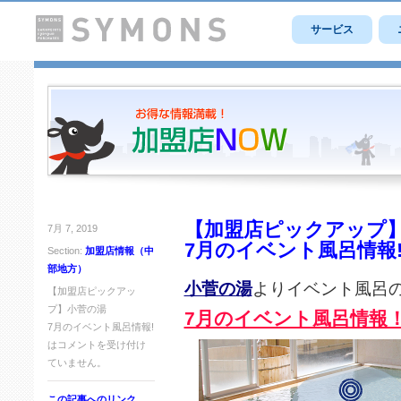
サービス
【加盟店ピックアップ
7月 7, 2019
7月のイベント風呂情報
Section:
加盟店情報（中
部地方）
小菅の湯
よりイベント風呂
【加盟店ピックアッ
プ】小菅の湯
7月のイベント風呂情報
7月のイベント風呂情報!
は
コメントを受け付け
ていません。
この記事へのリンク