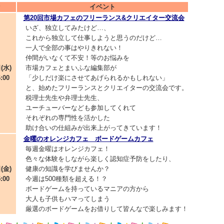
イベント
第20回市場カフェのフリーランス&クリエイター交流会
いざ、独立してみたけど…、
これから独立して仕事しようと思うのだけど…
一人で全部の事はやりきれない！
仲間がいなくて不安！等のお悩みを
(水)
市場カフェとまいふな編集部が
6:00
「少しだけ楽にさせてあげられるかもしれない」
と、始めたフリーランスとクリエイターの交流会です。
税理士先生や弁理士先生、
ユーチューバーなども参加してくれて
それぞれの専門性を活かした
助け合いの仕組みが出来上がってきています！
金曜のオレンジカフェ ボードゲームカフェ
毎週金曜はオレンジカフェ！
色々な体験をしながら楽しく認知症予防をしたり、
(金)
健康の知識を学びませんか？
5:00
今週は500種類を超える！？
ボードゲームを持っているマニアの方から
大人も子供もハマってしまう
厳選のボードゲームをお借りして皆んなで楽しみます！