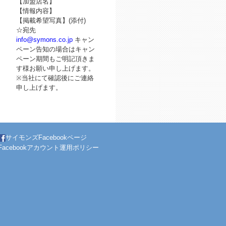
【加盟店名】
【情報内容】
【掲載希望写真】(添付)
☆宛先
info@symons.co.jp
キャン
ペーン告知の場合はキャン
ペーン期間もご明記頂きま
す様お願い申し上げます。
※当社にて確認後にご連絡
申し上げます。
サイモンズFacebookページ
Facebookアカウント運用ポリシー