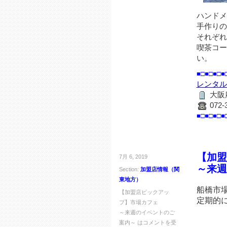
ハンドメ
手作りの
それぞれ
喫茶コー
い。
■□■□■□■
レンタルB
大阪府
072-
■□■□■□■
【加盟
7月 6, 2019
～来週
Section:
加盟店情報（関
東地方）
船橋市
【加盟店ピックアッ
定期的
プ】市場カフェ
～来週のイベントのご
☆★
案内～ は
コメントを受