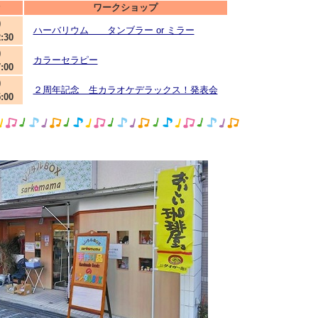
ワークショップ
)
ハーバリウム タンブラー or ミラー
2:30
)
カラーセラピー
7:00
)
２周年記念 生カラオケデラックス！発表会
5:00