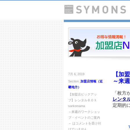
【加盟
7月 6, 2019
～来週
Section:
加盟店情報（近
畿地方）
「枚方
【加盟店ピックアッ
レンタルＢ
プ】レンタルＢＯＸ
定期的
sarkomama
～来週のワークショッ
プ・イベントのご案内
～ は
コメントを受け付
☆★
けていません。