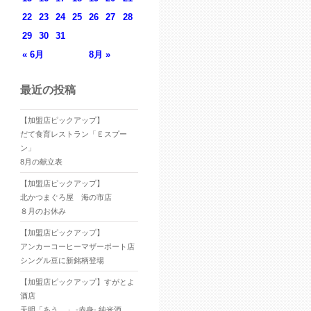
22
23
24
25
26
27
28
29
30
31
« 6月
8月 »
最近の投稿
【加盟店ピックアップ】
だて食育レストラン「Ｅスプー
ン」
8月の献立表
【加盟店ピックアップ】
北かつまぐろ屋 海の市店
８月のお休み
【加盟店ピックアップ】
アンカーコーヒーマザーポート店
シングル豆に新銘柄登場
【加盟店ピックアップ】すがとよ
酒店
天明「あう。」 -赤身- 純米酒