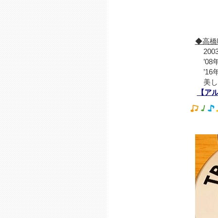
♪ベ
♪コ
♪コ
◆高橋咲
2003
’08年
’16年
美しさ
【ア