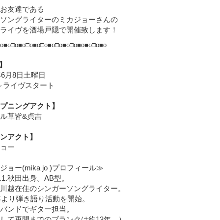
お友達である
ソングライターのミカジョーさんの
ライヴを酒場戸隠で開催致します！
□o■o□o■o□o■o□o■o□o■o□o■o■o□o■o
】
年6月8日土曜日
0～ライヴスタート
プニングアクト】
ル草皆&貞吉
ンアクト】
ョー
ー(mika jo )プロフィール≫
7.1.秋田出身。AB型。
川越在住のシンガーソングライター。
年より弾き語り活動を開始。
バンドでギター担当。
て再開までのブランクは約13年。）