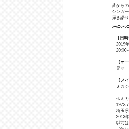
昔からの
シンガー
弾き語り
o■o□o■o
【日時
2019
20:0
【オー
兄マー
【メイ
ミカジ
≪ミカジョ
1972.
埼玉県
2013
以前は
（休止し