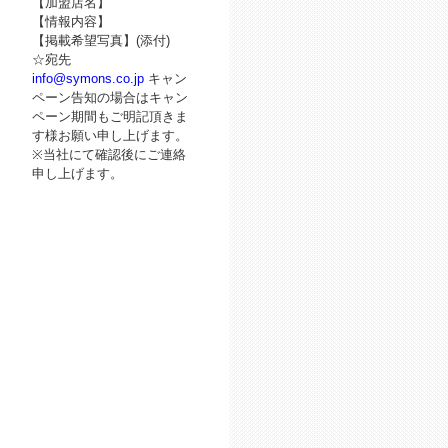
【加盟店名】
【情報内容】
【掲載希望写真】(添付)
☆宛先
info@symons.co.jp
キャン
ペーン告知の場合はキャン
ペーン期間もご明記頂きま
す様お願い申し上げます。
※当社にて確認後にご連絡
申し上げます。