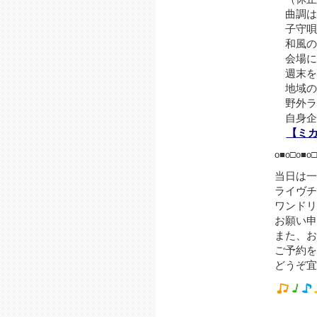
曲調は
子守唄
和風の
会場に
週末を
地域の
野外ラ
自身企
【ミカジ
o■o□o■o□
当日は一
ライヴチ
ワンドリ
お願い申
また、お
ご予約を
どうぞ宜