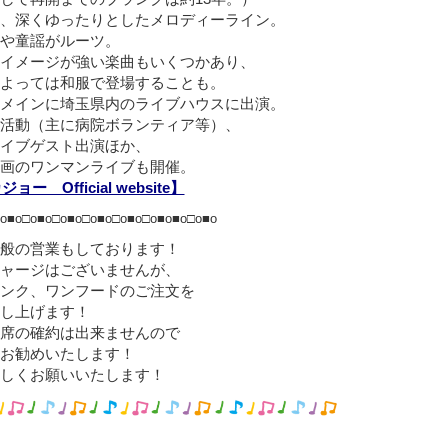
、深くゆったりとしたメロディーライン。
や童謡がルーツ。
イメージが強い楽曲もいくつかあり、
よっては和服で登場することも。
メインに埼玉県内のライブハウスに出演。
活動（主に病院ボランティア等）、
イブゲスト出演ほか、
画のワンマンライブも開催。
ョー Official website】
o■o□o■o□o■o□o■o□o■o□o■o■o□o■o
般の営業もしております！
ャージはございませんが、
ンク、ワンフードのご注文を
し上げます！
席の確約は出来ませんので
お勧めいたします！
しくお願いいたします！