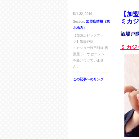
【加盟
5月 22, 2019
ミカジ
Section:
加盟店情報（東
北地方）
酒場戸
【加盟店ピックアッ
プ】酒場戸隠
ミカジ
ミカジョー秋田凱旋 居
酒屋ライヴ は
コメント
を受け付けていませ
ん。
この記事へのリンク