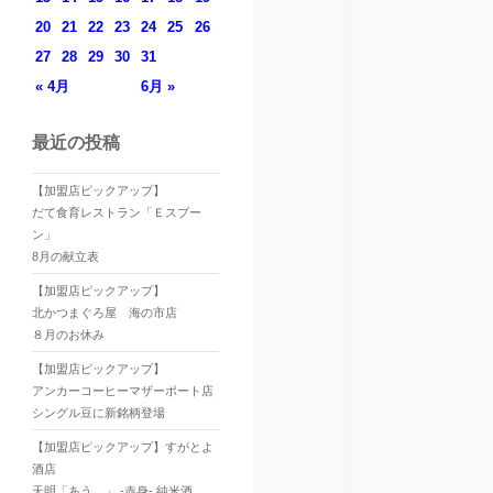
20
21
22
23
24
25
26
27
28
29
30
31
« 4月
6月 »
最近の投稿
【加盟店ピックアップ】
だて食育レストラン「Ｅスプー
ン」
8月の献立表
【加盟店ピックアップ】
北かつまぐろ屋 海の市店
８月のお休み
【加盟店ピックアップ】
アンカーコーヒーマザーポート店
シングル豆に新銘柄登場
【加盟店ピックアップ】すがとよ
酒店
天明「あう。」 -赤身- 純米酒