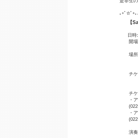
是非生の
｡+ﾟ☆ﾟ+｡
【Sa
日時:
開場: 18
場所:
(気仙
チケット
(ワ
チケッ
・アン
(0226-
・アン
(0226-
演奏予定