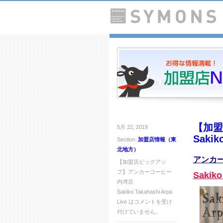
【加盟
5月 22, 2019
Sakiko
Section:
加盟店情報（東
北地方）
アンカー
【加盟店ピックアッ
プ】アンカーコーヒー
Sakiko
内湾店
Sakiko Takahashi Arpa
Live は
コメントを受け
付けていません。