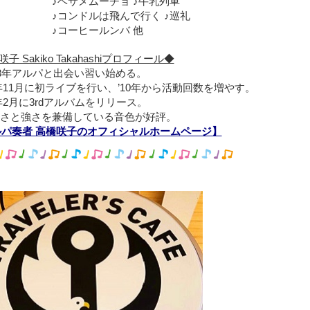
サメムーチョ ♪牛乳列車
ンドルは飛んで行く ♪巡礼
ーヒールンバ 他
子 Sakiko Takahashiプロフィール◆
年アルパと出会い習い始める。
11月に初ライブを行い、’10年から活動回数を増やす。
2月に3rdアルバムをリリース。
と強さを兼備している音色が好評。
ルパ奏者 高橋咲子のオフィシャルホームページ】