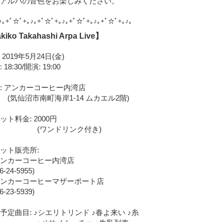
アルパの音色をお楽しみください。
♪｡+ﾟ☆ﾟ+｡♪｡+ﾟ☆ﾟ+｡♪｡+ﾟ☆ﾟ+｡♪｡+ﾟ☆ﾟ+｡♪｡
kiko Takahashi Arpa Live】
 2019年5月24日(金)
:30/開演: 19:00
 アンカーコーヒー内湾店
沼市南町海岸1-14 ムカエル2階)
料金: 2000円
ンドリンク付き)
ト販売所:
カーコーヒー内湾店
24-5955)
カーコーヒーマザーポート店
23-5939)
曲目: ♪シエリトリンド ♪春よ来い ♪糸