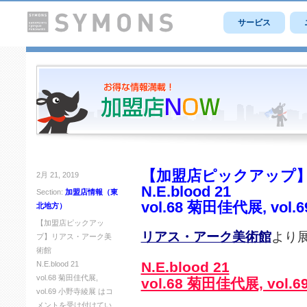
サービス
【加盟店ピックアップ
2月 21, 2019
N.E.blood 21
Section:
加盟店情報（東
vol.68 菊田佳代展, vol
北地方）
【加盟店ピックアッ
リアス・アーク美術館
より
プ】リアス・アーク美
術館
N.E.blood 21
N.E.blood 21
vol.68 菊田佳代展,
vol.68 菊田佳代展, vol
vol.69 小野寺綾展 は
コ
メントを受け付けてい